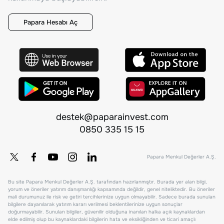
Papara Hesabı Aç
destek@paparainvest.com
0850 335 15 15
Papara Menkul Değerler A.Ş.
Bu site Papara Menkul Değerler A.Ş. tarafından hazırlanmıştır. Burada yer alan bilgi,
yorum ve öneriler yatırım danışmanlığı kapsamında değildir, genel niteliktedir. Bu öneriler
mali durumunuz ile risk ve getiri tercihlerinize uygun olmayabilir. Sadece burada sunulan
bilgilere dayanılarak yatırım kararı verilmesi beklentilerinize uygun sonuçlar
doğurmayabilir. Sunulan bilgiler, güvenilir olduğuna inanılan halka açık kaynaklardan
elde edilmiş olup bu kaynaklardaki bilgilerin hata ve eksikliğinden ve ticari amaçlı