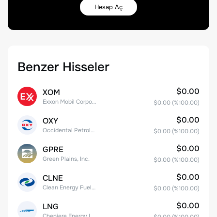
Hesap Aç
Benzer Hisseler
$0.00
XOM
Exxon Mobil Corporation
$0.00
(%
100.00
)
$0.00
OXY
Occidental Petroleum Corporation
$0.00
(%
100.00
)
$0.00
GPRE
Green Plains, Inc.
$0.00
(%
100.00
)
$0.00
CLNE
Clean Energy Fuels Corp.
$0.00
(%
100.00
)
$0.00
LNG
Cheniere Energy Inc