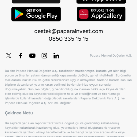
destek@paparainvest.com
0850 335 15 15
Papara Menkul Değerler A.Ş.
Bu site Papara Menkul Değerler A.Ş. tarafından hazırlanmıştır. Burada yer alan bilgi,
yorum ve öneriler yatırım danışmanlığı kapsamında değildir, genel niteliktedir. Bu öneriler
mali durumunuz ile risk ve getiri tercihlerinize uygun olmayabilir. Sadece burada sunulan
bilgilere dayanılarak yatırım kararı verilmesi beklentilerinize uygun sonuçlar
doğurmayabilir. Sunulan bilgiler, güvenilir olduğuna inanılan halka açık kaynaklardan
elde edilmiş olup bu kaynaklardaki bilgilerin hata ve eksikliğinden ve ticari amaçlı
işlemlerde kullanılmasından doğabilecek zararlardan Papara Elektronik Para A.Ş. ve
Papara Menkul Değerler A.Ş. sorumlu değildir.
Çekince Notu
Bu sayfada yer alan raporlar tarafımızca doğruluğu ve güvenilirliği kabul edilmiş
kaynaklar kullanılarak hazırlanmış olup, yatırımcılara kendi oluşturacakları yatırım
kararlarında yardımcı olmayı hedeflemekte ve herhangi bir yatırım aracını alma veya
satma yönünde yatırımcıların kararlarını etkilemeyi amaçlamamaktadır. Yatırımcıların