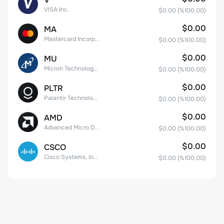
VISA Inc.
$0.00
(%
100.00
)
$0.00
MA
Mastercard Incorporated
$0.00
(%
100.00
)
$0.00
MU
Micron Technology, Inc.
$0.00
(%
100.00
)
$0.00
PLTR
Palantir Technologies Inc. Class A Common Stock
$0.00
(%
100.00
)
$0.00
AMD
Advanced Micro Devices
$0.00
(%
100.00
)
$0.00
CSCO
Cisco Systems, Inc. Common Stock (DE)
$0.00
(%
100.00
)