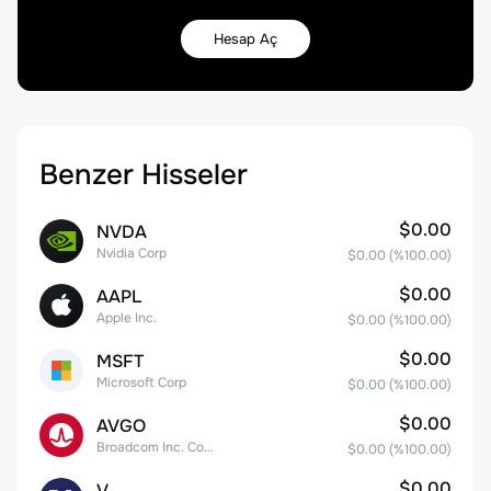
Hesap Aç
Benzer Hisseler
$0.00
NVDA
Nvidia Corp
$0.00
(%
100.00
)
$0.00
AAPL
Apple Inc.
$0.00
(%
100.00
)
$0.00
MSFT
Microsoft Corp
$0.00
(%
100.00
)
$0.00
AVGO
Broadcom Inc. Common Stock
$0.00
(%
100.00
)
$0.00
V