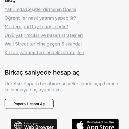
Blog
Yatırımda Çeşitlendirmenin Önemi
Öğrenciler nasıl yatırım yapabilir?
Modern portföy teorisi nedir?
Ünlü yatırımcılar ve başarı stratejileri
Wall Street tarihine geçen 5 skandal
Krizde yatırım: Ters endeks stratejileri
Birkaç saniyede hesap aç
Ücretsiz Papara hesabını saniyeler içinde açıp hemen
kullanmaya başlayabilirsin.
Papara Hesabı Aç