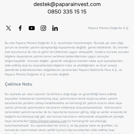
destek@paparainvest.com
0850 335 15 15
Papara Menkul Değerler A.Ş.
Bu site Papara Menkul Değerler A.Ş. tarafından hazırlanmıştır. Burada yer alan bilgi,
yorum ve öneriler yatırım danışmanlığı kapsamında değildir, genel niteliktedir. Bu öneriler
mali durumunuz ile risk ve getiri tercihlerinize uygun olmayabilir. Sadece burada sunulan
bilgilere dayanılarak yatırım kararı verilmesi beklentilerinize uygun sonuçlar
doğurmayabilir. Sunulan bilgiler, güvenilir olduğuna inanılan halka açık kaynaklardan
elde edilmiş olup bu kaynaklardaki bilgilerin hata ve eksikliğinden ve ticari amaçlı
işlemlerde kullanılmasından doğabilecek zararlardan Papara Elektronik Para A.Ş. ve
Papara Menkul Değerler A.Ş. sorumlu değildir.
Çekince Notu
Bu sayfada yer alan raporlar tarafımızca doğruluğu ve güvenilirliği kabul edilmiş
kaynaklar kullanılarak hazırlanmış olup, yatırımcılara kendi oluşturacakları yatırım
kararlarında yardımcı olmayı hedeflemekte ve herhangi bir yatırım aracını alma veya
satma yönünde yatırımcıların kararlarını etkilemeyi amaçlamamaktadır. Yatırımcıların
verecekleri yatırım kararları ile bu raporlarda bulunan görüş, bilgi ve veriler arasında bir
bağlantı kurulamayacağı gibi, söz konusu kararların neticesinde oluşabilecek yanlışlık
veya zararlardan
https://invest.papara.com
'un herhangi bir sorumluluğu
bulunmamaktadır. Bu raporlardaki her türlü iç ve dış piyasa tablo ve grafikler, bu
konularda resmi hizmet veren yetkili üçüncü kişi kurumlardan elde edilmiş olup,