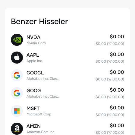
Benzer Hisseler
$0.00
NVDA
Nvidia Corp
$0.00
(%
100.00
)
$0.00
AAPL
Apple Inc.
$0.00
(%
100.00
)
$0.00
GOOGL
Alphabet Inc. Class A Common Stock
$0.00
(%
100.00
)
$0.00
GOOG
Alphabet Inc. Class C Capital Stock
$0.00
(%
100.00
)
$0.00
MSFT
Microsoft Corp
$0.00
(%
100.00
)
$0.00
AMZN
Amazon.Com Inc
$0.00
(%
100.00
)