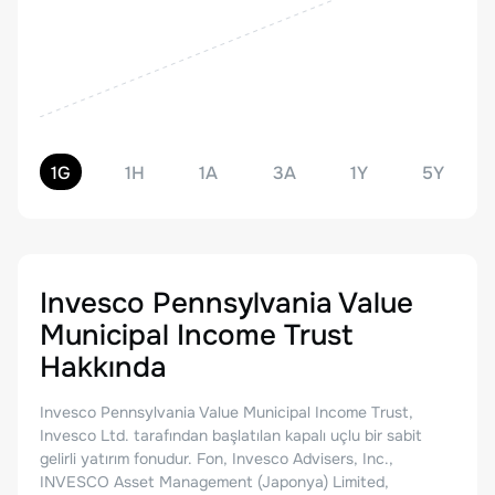
1G
1H
1A
3A
1Y
5Y
Invesco Pennsylvania Value
Municipal Income Trust
Hakkında
Invesco Pennsylvania Value Municipal Income Trust,
Invesco Ltd. tarafından başlatılan kapalı uçlu bir sabit
gelirli yatırım fonudur. Fon, Invesco Advisers, Inc.,
INVESCO Asset Management (Japonya) Limited,