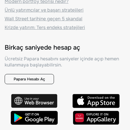
Modern portföy teorisi nedir?
Ünlü yatırımcılar ve başarı stratejileri
Wall Street tarihine geçen 5 skandal
Krizde yatırım: Ters endeks stratejileri
Birkaç saniyede hesap aç
Ücretsiz Papara hesabını saniyeler içinde açıp hemen
kullanmaya başlayabilirsin.
Papara Hesabı Aç