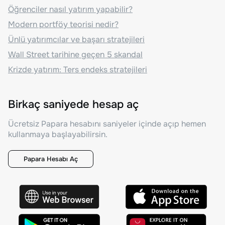
Öğrenciler nasıl yatırım yapabilir?
Modern portföy teorisi nedir?
Ünlü yatırımcılar ve başarı stratejileri
Wall Street tarihine geçen 5 skandal
Krizde yatırım: Ters endeks stratejileri
Birkaç saniyede hesap aç
Ücretsiz Papara hesabını saniyeler içinde açıp hemen
kullanmaya başlayabilirsin.
Papara Hesabı Aç