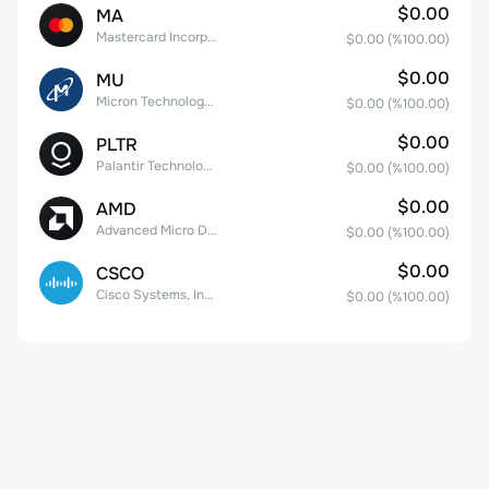
$0.00
MA
Mastercard Incorporated
$0.00
(%
100.00
)
$0.00
MU
Micron Technology, Inc.
$0.00
(%
100.00
)
$0.00
PLTR
Palantir Technologies Inc. Class A Common Stock
$0.00
(%
100.00
)
$0.00
AMD
Advanced Micro Devices
$0.00
(%
100.00
)
$0.00
CSCO
Cisco Systems, Inc. Common Stock (DE)
$0.00
(%
100.00
)