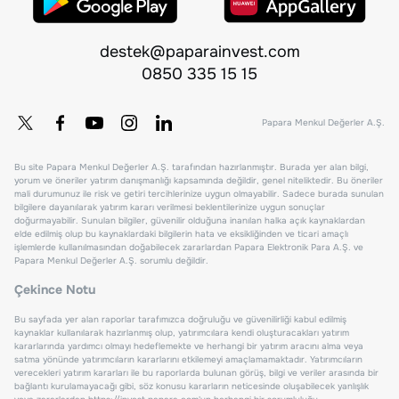
destek@paparainvest.com
0850 335 15 15
Papara Menkul Değerler A.Ş.
Bu site Papara Menkul Değerler A.Ş. tarafından hazırlanmıştır. Burada yer alan bilgi,
yorum ve öneriler yatırım danışmanlığı kapsamında değildir, genel niteliktedir. Bu öneriler
mali durumunuz ile risk ve getiri tercihlerinize uygun olmayabilir. Sadece burada sunulan
bilgilere dayanılarak yatırım kararı verilmesi beklentilerinize uygun sonuçlar
doğurmayabilir. Sunulan bilgiler, güvenilir olduğuna inanılan halka açık kaynaklardan
elde edilmiş olup bu kaynaklardaki bilgilerin hata ve eksikliğinden ve ticari amaçlı
işlemlerde kullanılmasından doğabilecek zararlardan Papara Elektronik Para A.Ş. ve
Papara Menkul Değerler A.Ş. sorumlu değildir.
Çekince Notu
Bu sayfada yer alan raporlar tarafımızca doğruluğu ve güvenilirliği kabul edilmiş
kaynaklar kullanılarak hazırlanmış olup, yatırımcılara kendi oluşturacakları yatırım
kararlarında yardımcı olmayı hedeflemekte ve herhangi bir yatırım aracını alma veya
satma yönünde yatırımcıların kararlarını etkilemeyi amaçlamamaktadır. Yatırımcıların
verecekleri yatırım kararları ile bu raporlarda bulunan görüş, bilgi ve veriler arasında bir
bağlantı kurulamayacağı gibi, söz konusu kararların neticesinde oluşabilecek yanlışlık