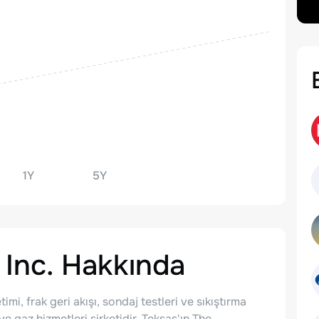
1Y
5Y
Inc.
Hakkında
i, frak geri akışı, sondaj testleri ve sıkıştırma
e gaz hizmetleri şirketidir. Teksas'ın The