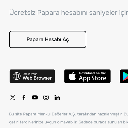
Ücretsiz Papara hesabını saniyeler iç
Papara Hesabı Aç
Bu site Papara Menkul Değerler A.Ş. tarafından hazırlanmıştır. Bur
getiri tercihlerinize uygun olmayabilir. Sadece burada sunulan bilg