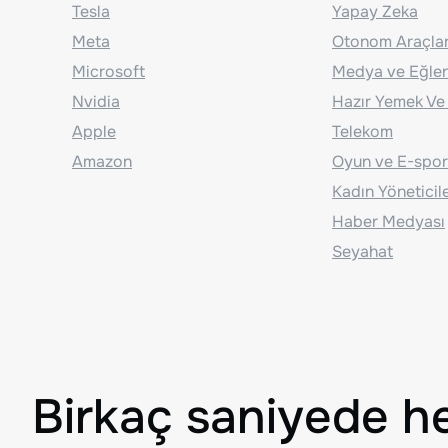
Tesla
Yapay Zeka
Meta
Otonom Araçla
Microsoft
Medya ve Eğle
Nvidia
Hazır Yemek Ve
Apple
Telekom
Amazon
Oyun ve E-spor
Kadın Yöneticil
Haber Medyası
Seyahat
Birkaç saniyede h