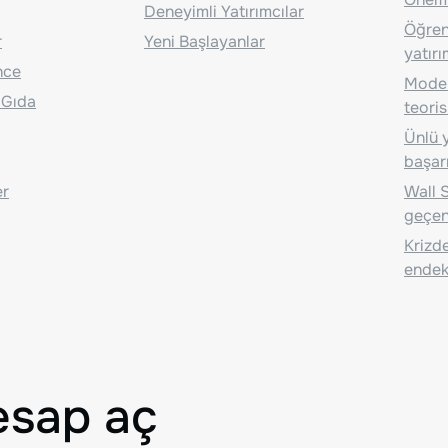
Deneyimli Yatırımcılar
Öğrenc
r
Yeni Başlayanlar
yatırı
nce
Moder
 Gıda
teoris
Ünlü y
başarı
er
Wall S
geçen
Krizde
endeks
esap aç