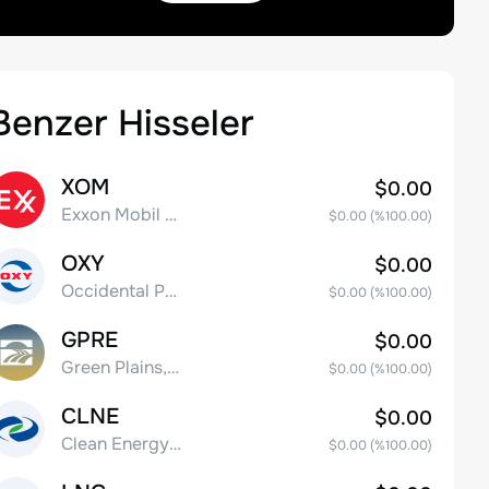
Benzer Hisseler
XOM
$0.00
Exxon Mobil Corporation
$0.00
(%
100.00
)
OXY
$0.00
Occidental Petroleum Corporation
$0.00
(%
100.00
)
GPRE
$0.00
Green Plains, Inc.
$0.00
(%
100.00
)
CLNE
$0.00
Clean Energy Fuels Corp.
$0.00
(%
100.00
)