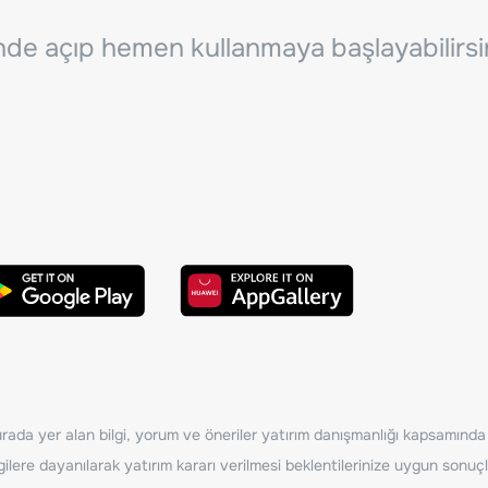
inde açıp hemen kullanmaya başlayabilirsi
ada yer alan bilgi, yorum ve öneriler yatırım danışmanlığı kapsamında de
ilere dayanılarak yatırım kararı verilmesi beklentilerinize uygun sonuçl