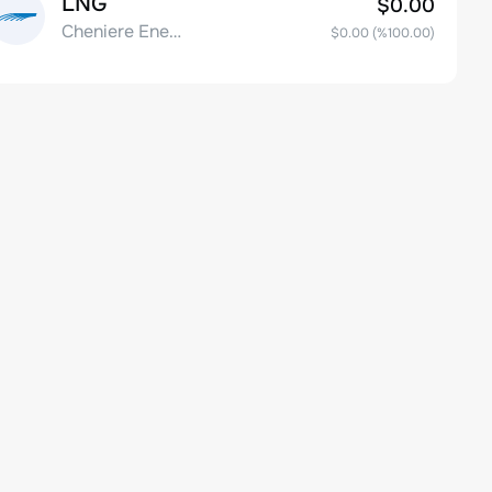
LNG
$0.00
Cheniere Energy Inc
$0.00
(%
100.00
)