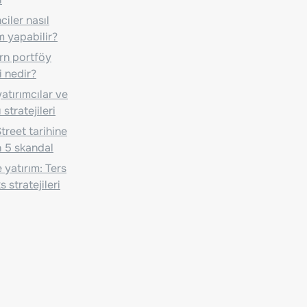
iler nasıl
m yapabilir?
n portföy
i nedir?
atırımcılar ve
 stratejileri
treet tarihine
 5 skandal
 yatırım: Ters
 stratejileri