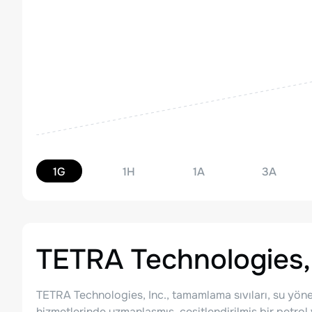
1G
1H
1A
3A
TETRA Technologies, 
TETRA Technologies, Inc., tamamlama sıvıları, su yönetim
hizmetlerinde uzmanlaşmış, çeşitlendirilmiş bir petrol v