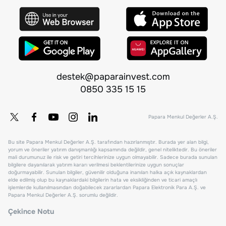
destek@paparainvest.com
0850 335 15 15
Papara Menkul Değerler A.Ş.
Bu site Papara Menkul Değerler A.Ş. tarafından hazırlanmıştır. Burada yer alan bilgi,
yorum ve öneriler yatırım danışmanlığı kapsamında değildir, genel niteliktedir. Bu öneriler
mali durumunuz ile risk ve getiri tercihlerinize uygun olmayabilir. Sadece burada sunulan
bilgilere dayanılarak yatırım kararı verilmesi beklentilerinize uygun sonuçlar
doğurmayabilir. Sunulan bilgiler, güvenilir olduğuna inanılan halka açık kaynaklardan
elde edilmiş olup bu kaynaklardaki bilgilerin hata ve eksikliğinden ve ticari amaçlı
işlemlerde kullanılmasından doğabilecek zararlardan Papara Elektronik Para A.Ş. ve
Papara Menkul Değerler A.Ş. sorumlu değildir.
Çekince Notu