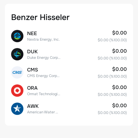
Benzer Hisseler
$0.00
NEE
Nextra Energy, Inc.
$0.00
(%
100.00
)
$0.00
DUK
Duke Energy Corporation
$0.00
(%
100.00
)
$0.00
CMS
CMS Energy Corporation
$0.00
(%
100.00
)
$0.00
ORA
Ormat Technologies, Inc.
$0.00
(%
100.00
)
$0.00
AWK
American Water Works Company, Inc
$0.00
(%
100.00
)