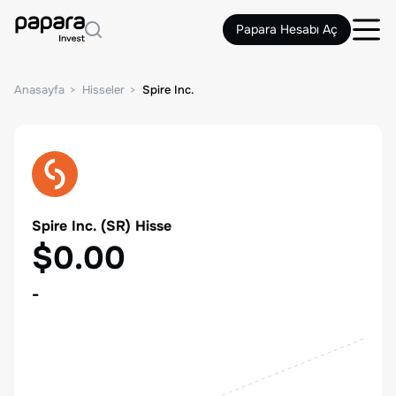
Papara Hesabı Aç
Anasayfa
Hisseler
Spire Inc.
Spire Inc.
(
SR
) Hisse
$0.00
-