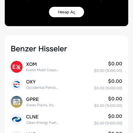
Hesap Aç
Benzer Hisseler
$0.00
XOM
Exxon Mobil Corporation
$0.00
(%
100.00
)
$0.00
OXY
Occidental Petroleum Corporation
$0.00
(%
100.00
)
$0.00
GPRE
Green Plains, Inc.
$0.00
(%
100.00
)
$0.00
CLNE
Clean Energy Fuels Corp.
$0.00
(%
100.00
)