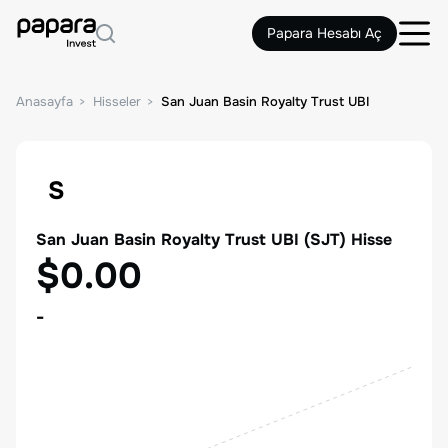
Papara Hesabı Aç
Anasayfa
Hisseler
San Juan Basin Royalty Trust UBI
S
San Juan Basin Royalty Trust UBI
(
SJT
) Hisse
$0.00
-