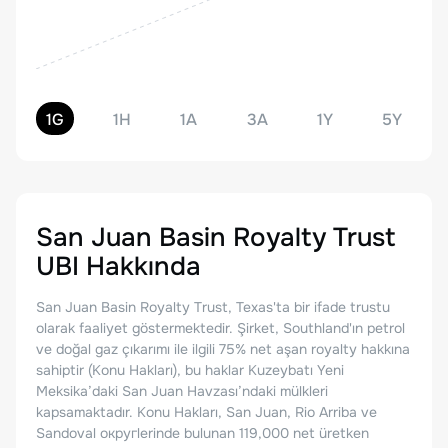
1G
1H
1A
3A
1Y
5Y
San Juan Basin Royalty Trust
UBI
Hakkında
San Juan Basin Royalty Trust, Texas'ta bir ifade trustu
olarak faaliyet göstermektedir. Şirket, Southland'ın petrol
ve doğal gaz çıkarımı ile ilgili 75% net aşan royalty hakkına
sahiptir (Konu Hakları), bu haklar Kuzeybatı Yeni
Meksika’daki San Juan Havzası’ndaki mülkleri
kapsamaktadır. Konu Hakları, San Juan, Rio Arriba ve
Sandoval округlerinde bulunan 119,000 net üretken