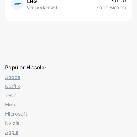
$0.00
LNG
Cheniere Energy Inc
$0.00
(%
100.00
)
Popüler Hisseler
Adobe
Netflix
Tesla
Meta
Microsoft
Nvidia
Apple