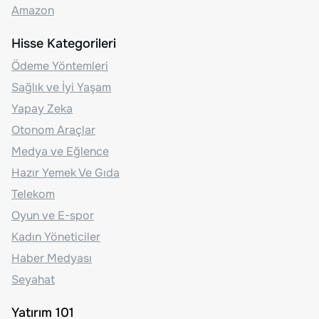
Amazon
Hisse Kategorileri
Ödeme Yöntemleri
Sağlık ve İyi Yaşam
Yapay Zeka
Otonom Araçlar
Medya ve Eğlence
Hazır Yemek Ve Gıda
Telekom
Oyun ve E-spor
Kadın Yöneticiler
Haber Medyası
Seyahat
Yatırım 101