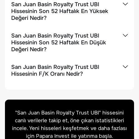
San Juan Basin Royalty Trust UBI
Hissesinin Son 52 Haftalık En Yüksek
Değeri Nedir?
San Juan Basin Royalty Trust UBI
Hissesinin Son 52 Haftalık En Düşük
Değeri Nedir?
San Juan Basin Royalty Trust UBI
Hissesinin F/K Oranı Nedir?
"
San Juan Basin Royalty Trust UBI
" hissesini
canlı verilerle takip et, öne çıkan istatistikleri
incele. Yeni hisseleri keşfetmek ve daha fazlası
için Papara Invest ile yatırıma başla.