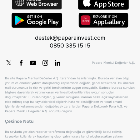
destek@paparainvest.com
0850 335 15 15
Papara Menkul Değerler A.Ş.
Bu site Papara Menkul Değerler A.Ş. tarafından hazırlanmıştır. Burada yer alan bilgi,
yorum ve öneriler yatırım danışmanlığı kapsamında değildir, genel niteliktedir. Bu öneriler
mali durumunuz ile risk ve getiri tercihlerinize uygun olmayabilir. Sadece burada sunulan
bilgilere dayanılarak yatırım kararı verilmesi beklentilerinize uygun sonuçlar
doğurmayabilir. Sunulan bilgiler, güvenilir olduğuna inanılan halka açık kaynaklardan
elde edilmiş olup bu kaynaklardaki bilgilerin hata ve eksikliğinden ve ticari amaçlı
işlemlerde kullanılmasından doğabilecek zararlardan Papara Elektronik Para A.Ş. ve
Papara Menkul Değerler A.Ş. sorumlu değildir.
Çekince Notu
Bu sayfada yer alan raporlar tarafımızca doğruluğu ve güvenilirliği kabul edilmiş
kaynaklar kullanılarak hazırlanmış olup, yatırımcılara kendi oluşturacakları yatırım