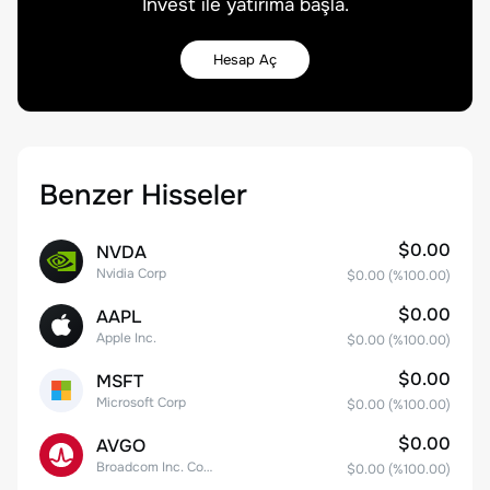
Invest ile yatırıma başla.
Hesap Aç
Benzer Hisseler
$0.00
NVDA
Nvidia Corp
$0.00
(%
100.00
)
$0.00
AAPL
Apple Inc.
$0.00
(%
100.00
)
$0.00
MSFT
Microsoft Corp
$0.00
(%
100.00
)
$0.00
AVGO
Broadcom Inc. Common Stock
$0.00
(%
100.00
)