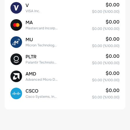
$0.00
V
VISA Inc.
$0.00
(%
100.00
)
$0.00
MA
Mastercard Incorporated
$0.00
(%
100.00
)
$0.00
MU
Micron Technology, Inc.
$0.00
(%
100.00
)
$0.00
PLTR
Palantir Technologies Inc. Class A Common Stock
$0.00
(%
100.00
)
$0.00
AMD
Advanced Micro Devices
$0.00
(%
100.00
)
$0.00
CSCO
Cisco Systems, Inc. Common Stock (DE)
$0.00
(%
100.00
)