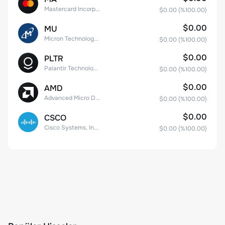
Mastercard Incorporated
$0.00
(%
100.00
)
$0.00
MU
Micron Technology, Inc.
$0.00
(%
100.00
)
$0.00
PLTR
Palantir Technologies Inc. Class A Common Stock
$0.00
(%
100.00
)
$0.00
AMD
Advanced Micro Devices
$0.00
(%
100.00
)
$0.00
CSCO
Cisco Systems, Inc. Common Stock (DE)
$0.00
(%
100.00
)