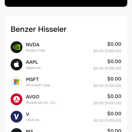
Benzer Hisseler
$0.00
NVDA
Nvidia Corp
$0.00
(%
100.00
)
$0.00
AAPL
Apple Inc.
$0.00
(%
100.00
)
$0.00
MSFT
Microsoft Corp
$0.00
(%
100.00
)
$0.00
AVGO
Broadcom Inc. Common Stock
$0.00
(%
100.00
)
$0.00
V
VISA Inc.
$0.00
(%
100.00
)
$0.00
MA