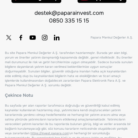
destek@paparainvest.com
0850 335 15 15
Papara Menkul Değerler A.Ş.
Bu site Papara Menkul Değerler A.Ş. tarafından hazırlanmıştır. Burada yer alan bilgi,
yorum ve öneriler yatırım danışmanlığı kapsamında değildir, genel niteliktedir. Bu öneriler
mali durumunuz ile risk ve getiri tercihlerinize uygun olmayabilir. Sadece burada sunulan
bilgilere dayanılarak yatırım kararı verilmesi beklentilerinize uygun sonuçlar
doğurmayabilir. Sunulan bilgiler, güvenilir olduğuna inanılan halka açık kaynaklardan
elde edilmiş olup bu kaynaklardaki bilgilerin hata ve eksikliğinden ve ticari amaçlı
işlemlerde kullanılmasından doğabilecek zararlardan Papara Elektronik Para A.Ş. ve
Papara Menkul Değerler A.Ş. sorumlu değildir.
Çekince Notu
Bu sayfada yer alan raporlar tarafımızca doğruluğu ve güvenilirliği kabul edilmiş
kaynaklar kullanılarak hazırlanmış olup, yatırımcılara kendi oluşturacakları yatırım
kararlarında yardımcı olmayı hedeflemekte ve herhangi bir yatırım aracını alma veya
satma yönünde yatırımcıların kararlarını etkilemeyi amaçlamamaktadır. Yatırımcıların
verecekleri yatırım kararları ile bu raporlarda bulunan görüş, bilgi ve veriler arasında bir
bağlantı kurulamayacağı gibi, söz konusu kararların neticesinde oluşabilecek yanlışlık
veya zararlardan
https://invest.papara.com
'un herhangi bir sorumluluğu
bulunmamaktadır. Bu raporlardaki her türlü iç ve dış piyasa tablo ve grafikler, bu