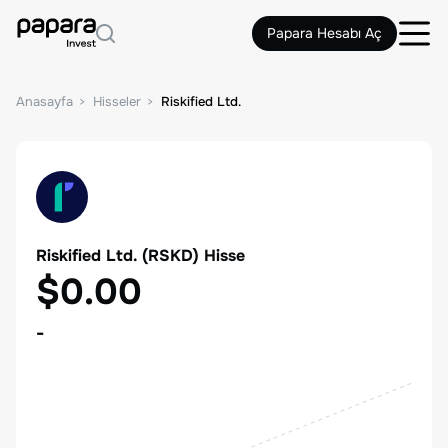
Papara Hesabı Aç
Anasayfa
Hisseler
Riskified Ltd.
Riskified Ltd.
(
RSKD
) Hisse
$0.00
-