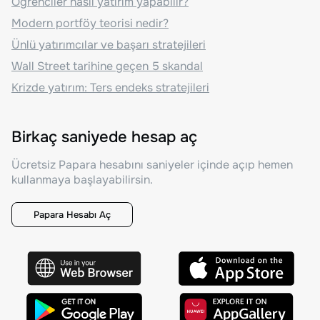
Öğrenciler nasıl yatırım yapabilir?
Modern portföy teorisi nedir?
Ünlü yatırımcılar ve başarı stratejileri
Wall Street tarihine geçen 5 skandal
Krizde yatırım: Ters endeks stratejileri
Birkaç saniyede hesap aç
Ücretsiz Papara hesabını saniyeler içinde açıp hemen
kullanmaya başlayabilirsin.
Papara Hesabı Aç