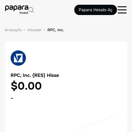
Papara Hesabı Aç
Anasayfa
Hisseler
RPC, Inc.
RPC, Inc.
(
RES
) Hisse
$0.00
-