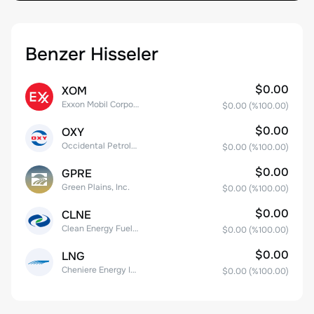
Benzer Hisseler
$0.00
XOM
Exxon Mobil Corporation
$0.00
(%
100.00
)
$0.00
OXY
Occidental Petroleum Corporation
$0.00
(%
100.00
)
$0.00
GPRE
Green Plains, Inc.
$0.00
(%
100.00
)
$0.00
CLNE
Clean Energy Fuels Corp.
$0.00
(%
100.00
)
$0.00
LNG
Cheniere Energy Inc
$0.00
(%
100.00
)