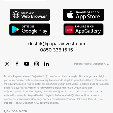
destek@paparainvest.com
0850 335 15 15
Papara Menkul Değerler A.Ş.
Bu site Papara Menkul Değerler A.Ş. tarafından hazırlanmıştır. Burada yer alan bilgi,
yorum ve öneriler yatırım danışmanlığı kapsamında değildir, genel niteliktedir. Bu öneriler
mali durumunuz ile risk ve getiri tercihlerinize uygun olmayabilir. Sadece burada sunulan
bilgilere dayanılarak yatırım kararı verilmesi beklentilerinize uygun sonuçlar
doğurmayabilir. Sunulan bilgiler, güvenilir olduğuna inanılan halka açık kaynaklardan
elde edilmiş olup bu kaynaklardaki bilgilerin hata ve eksikliğinden ve ticari amaçlı
işlemlerde kullanılmasından doğabilecek zararlardan Papara Elektronik Para A.Ş. ve
Papara Menkul Değerler A.Ş. sorumlu değildir.
Çekince Notu