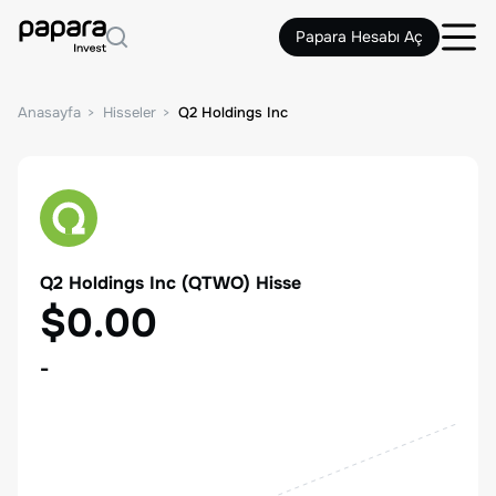
Papara Hesabı Aç
Anasayfa
Hisseler
Q2 Holdings Inc
Q2 Holdings Inc
(
QTWO
) Hisse
$0.00
-