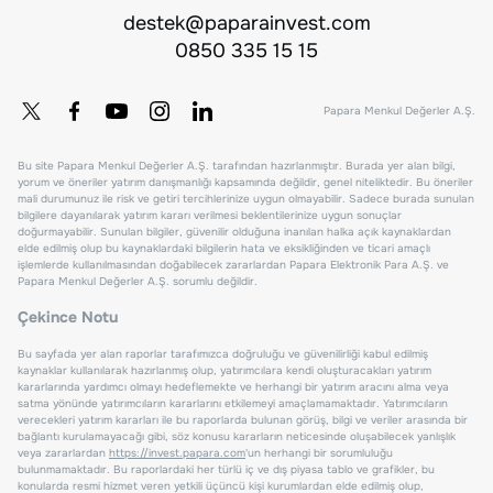
destek@paparainvest.com
0850 335 15 15
Papara Menkul Değerler A.Ş.
Bu site Papara Menkul Değerler A.Ş. tarafından hazırlanmıştır. Burada yer alan bilgi,
yorum ve öneriler yatırım danışmanlığı kapsamında değildir, genel niteliktedir. Bu öneriler
mali durumunuz ile risk ve getiri tercihlerinize uygun olmayabilir. Sadece burada sunulan
bilgilere dayanılarak yatırım kararı verilmesi beklentilerinize uygun sonuçlar
doğurmayabilir. Sunulan bilgiler, güvenilir olduğuna inanılan halka açık kaynaklardan
elde edilmiş olup bu kaynaklardaki bilgilerin hata ve eksikliğinden ve ticari amaçlı
işlemlerde kullanılmasından doğabilecek zararlardan Papara Elektronik Para A.Ş. ve
Papara Menkul Değerler A.Ş. sorumlu değildir.
Çekince Notu
Bu sayfada yer alan raporlar tarafımızca doğruluğu ve güvenilirliği kabul edilmiş
kaynaklar kullanılarak hazırlanmış olup, yatırımcılara kendi oluşturacakları yatırım
kararlarında yardımcı olmayı hedeflemekte ve herhangi bir yatırım aracını alma veya
satma yönünde yatırımcıların kararlarını etkilemeyi amaçlamamaktadır. Yatırımcıların
verecekleri yatırım kararları ile bu raporlarda bulunan görüş, bilgi ve veriler arasında bir
bağlantı kurulamayacağı gibi, söz konusu kararların neticesinde oluşabilecek yanlışlık
veya zararlardan
https://invest.papara.com
'un herhangi bir sorumluluğu
bulunmamaktadır. Bu raporlardaki her türlü iç ve dış piyasa tablo ve grafikler, bu
konularda resmi hizmet veren yetkili üçüncü kişi kurumlardan elde edilmiş olup,