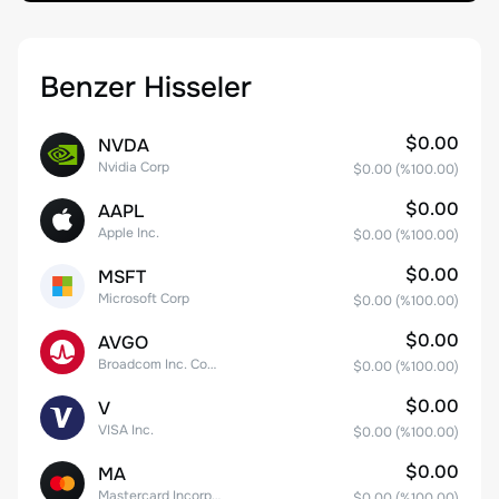
Benzer Hisseler
$0.00
NVDA
Nvidia Corp
$0.00
(%
100.00
)
$0.00
AAPL
Apple Inc.
$0.00
(%
100.00
)
$0.00
MSFT
Microsoft Corp
$0.00
(%
100.00
)
$0.00
AVGO
Broadcom Inc. Common Stock
$0.00
(%
100.00
)
$0.00
V
VISA Inc.
$0.00
(%
100.00
)
$0.00
MA
Mastercard Incorporated
$0.00
(%
100.00
)