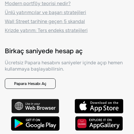
Modern portföy teorisi nedir?
Ünlü yatırımcılar ve başarı stratejileri
Wall Street tarihine geçen 5 skandal
Krizde yatırım: Ters endeks stratejileri
Birkaç saniyede hesap aç
Ücretsiz Papara hesabını saniyeler içinde açıp hemen
kullanmaya başlayabilirsin.
Papara Hesabı Aç