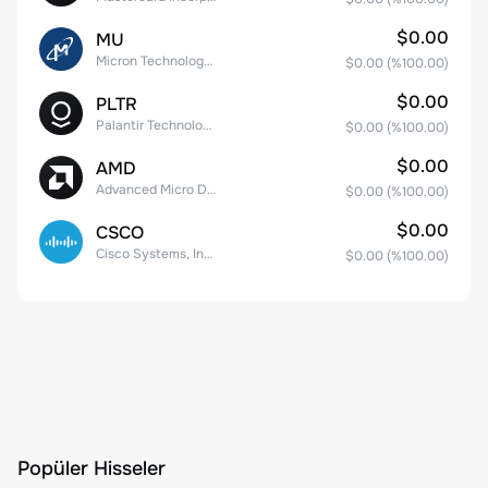
$0.00
MU
Micron Technology, Inc.
$0.00
(%
100.00
)
$0.00
PLTR
Palantir Technologies Inc. Class A Common Stock
$0.00
(%
100.00
)
$0.00
AMD
Advanced Micro Devices
$0.00
(%
100.00
)
$0.00
CSCO
Cisco Systems, Inc. Common Stock (DE)
$0.00
(%
100.00
)
Popüler Hisseler