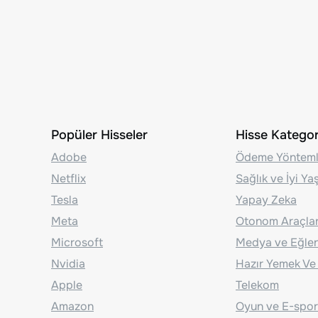
Popüler Hisseler
Hisse Kategori
Adobe
Ödeme Yönteml
Netflix
Sağlık ve İyi Y
Tesla
Yapay Zeka
Meta
Otonom Araçla
Microsoft
Medya ve Eğle
Nvidia
Hazır Yemek Ve
Apple
Telekom
Amazon
Oyun ve E-spor