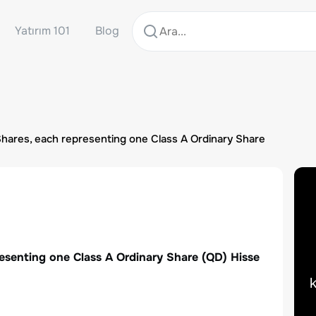
Yatırım 101
Blog
Shares, each representing one Class A Ordinary Share
esenting one Class A Ordinary Share
(
QD
) Hisse
k