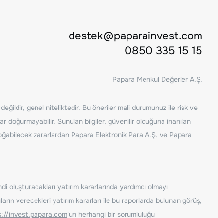
destek@paparainvest.com
0850 335 15 15
Papara Menkul Değerler A.Ş.
ğildir, genel niteliktedir. Bu öneriler mali durumunuz ile risk ve
ar doğurmayabilir. Sunulan bilgiler, güvenilir olduğuna inanılan
n doğabilecek zararlardan Papara Elektronik Para A.Ş. ve Papara
ndi oluşturacakları yatırım kararlarında yardımcı olmayı
rın verecekleri yatırım kararları ile bu raporlarda bulunan görüş,
s://invest.papara.com
'un herhangi bir sorumluluğu