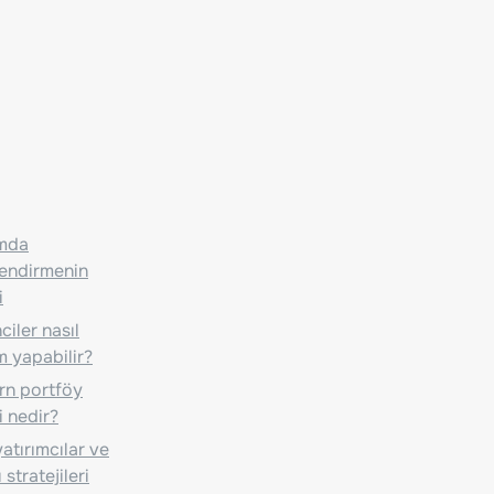
ımda
lendirmenin
i
iler nasıl
m yapabilir?
n portföy
i nedir?
atırımcılar ve
 stratejileri