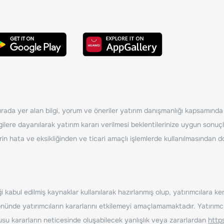
ada yer alan bilgi, yorum ve öneriler yatırım danışmanlığı kapsamında de
ilere dayanılarak yatırım kararı verilmesi beklentilerinize uygun sonuçl
erin hata ve eksikliğinden ve ticari amaçlı işlemlerde kullanılmasında
 kabul edilmiş kaynaklar kullanılarak hazırlanmış olup, yatırımcılara ke
nde yatırımcıların kararlarını etkilemeyi amaçlamamaktadır. Yatırımcıla
nusu kararların neticesinde oluşabilecek yanlışlık veya zararlardan
http