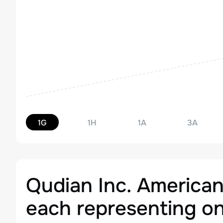
1G
1H
1A
3A
Qudian Inc. American
each representing on