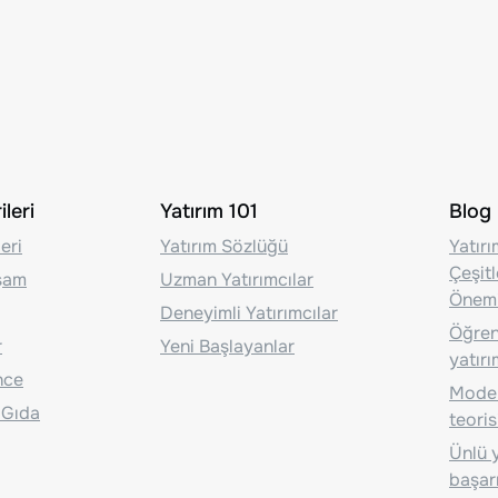
leri
Yatırım 101
Blog
eri
Yatırım Sözlüğü
Yatır
Çeşit
aşam
Uzman Yatırımcılar
Önem
Deneyimli Yatırımcılar
Öğrenc
r
Yeni Başlayanlar
yatırı
nce
Moder
 Gıda
teoris
Ünlü y
başarı