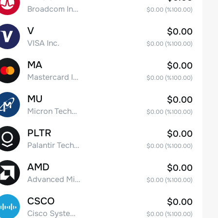
Broadcom Inc. Common Stock
$0.00
(%
100.00
)
V
$0.00
VISA Inc.
$0.00
(%
100.00
)
MA
$0.00
Mastercard Incorporated
$0.00
(%
100.00
)
MU
$0.00
Micron Technology, Inc.
$0.00
(%
100.00
)
PLTR
$0.00
Palantir Technologies Inc. Class A Common Stock
$0.00
(%
100.00
)
AMD
$0.00
Advanced Micro Devices
$0.00
(%
100.00
)
CSCO
$0.00
Cisco Systems, Inc. Common Stock (DE)
$0.00
(%
100.00
)