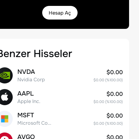
Hesap Aç
Benzer Hisseler
NVDA
$0.00
Nvidia Corp
$0.00
(%
100.00
)
AAPL
$0.00
Apple Inc.
$0.00
(%
100.00
)
MSFT
$0.00
Microsoft Corp
$0.00
(%
100.00
)
AVGO
$0.00