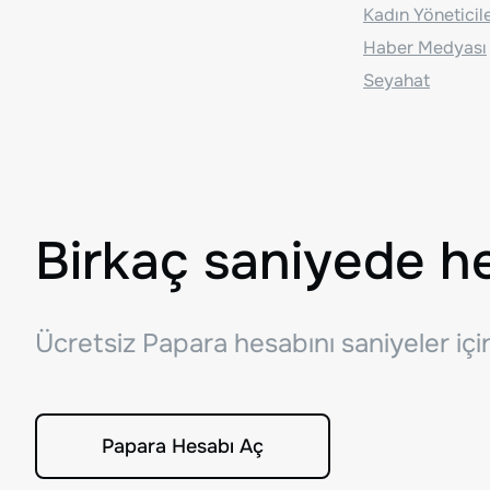
Kadın Yöneticil
Haber Medyası
Seyahat
Birkaç saniyede h
Ücretsiz Papara hesabını saniyeler iç
Papara Hesabı Aç