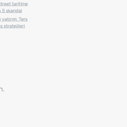
treet tarihine
 5 skandal
 yatırım: Ters
 stratejileri
n.