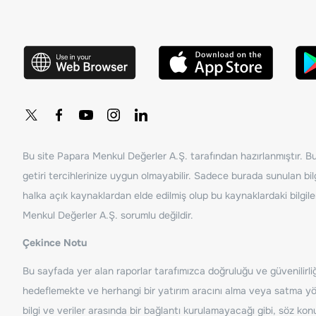
Bu site Papara Menkul Değerler A.Ş. tarafından hazırlanmıştır. Bur
getiri tercihlerinize uygun olmayabilir. Sadece burada sunulan bilg
halka açık kaynaklardan elde edilmiş olup bu kaynaklardaki bilgil
Menkul Değerler A.Ş. sorumlu değildir.
Çekince Notu
Bu sayfada yer alan raporlar tarafımızca doğruluğu ve güvenilirliği
hedeflemekte ve herhangi bir yatırım aracını alma veya satma yönü
bilgi ve veriler arasında bir bağlantı kurulamayacağı gibi, söz ko