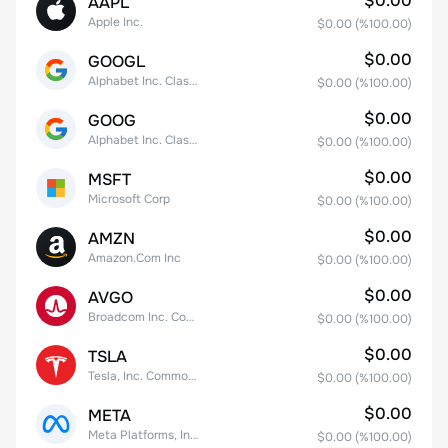
$0.00
AAPL
Apple Inc.
$0.00
(%
100.00
)
$0.00
GOOGL
Alphabet Inc. Class A Common Stock
$0.00
(%
100.00
)
$0.00
GOOG
Alphabet Inc. Class C Capital Stock
$0.00
(%
100.00
)
$0.00
MSFT
Microsoft Corp
$0.00
(%
100.00
)
$0.00
AMZN
Amazon.Com Inc
$0.00
(%
100.00
)
$0.00
AVGO
Broadcom Inc. Common Stock
$0.00
(%
100.00
)
$0.00
TSLA
Tesla, Inc. Common Stock
$0.00
(%
100.00
)
$0.00
META
Meta Platforms, Inc. Class A Common Stock
$0.00
(%
100.00
)