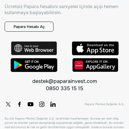
Ücretsiz Papara hesabını saniyeler içinde açıp hemen
kullanmaya başlayabilirsin.
Papara Hesabı Aç
destek@paparainvest.com
0850 335 15 15
Papara Menkul Değerler A.Ş.
Bu site Papara Menkul Değerler A.Ş. tarafından hazırlanmıştır. Burada yer alan bilgi,
yorum ve öneriler yatırım danışmanlığı kapsamında değildir, genel niteliktedir. Bu öneriler
mali durumunuz ile risk ve getiri tercihlerinize uygun olmayabilir. Sadece burada sunulan