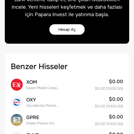
incele. Yeni hisseleri keşfetmek ve daha fazlası
için Papara Invest ile yatırıma başla.
Hesap Aç
Benzer Hisseler
$0.00
XOM
Exxon Mobil Corporation
$0.00
(%
100.00
)
$0.00
OXY
Occidental Petroleum Corporation
$0.00
(%
100.00
)
$0.00
GPRE
Green Plains, Inc.
$0.00
(%
100.00
)