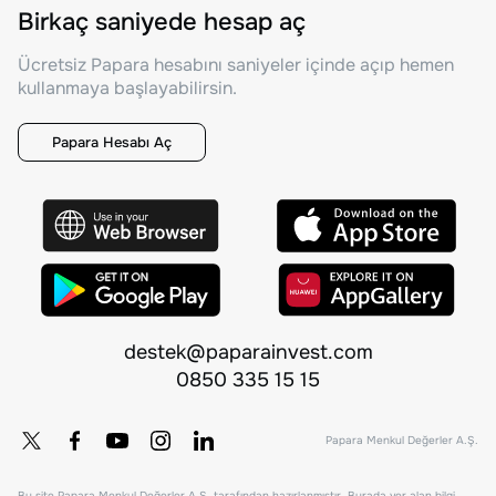
Birkaç saniyede hesap aç
Ücretsiz Papara hesabını saniyeler içinde açıp hemen
kullanmaya başlayabilirsin.
Papara Hesabı Aç
destek@paparainvest.com
0850 335 15 15
Papara Menkul Değerler A.Ş.
Bu site Papara Menkul Değerler A.Ş. tarafından hazırlanmıştır. Burada yer alan bilgi,