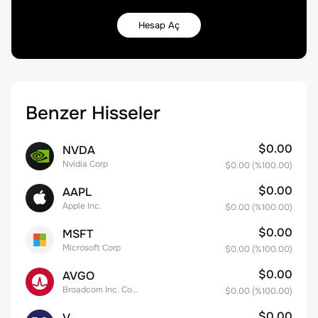
Hesap Aç
Benzer Hisseler
$0.00
NVDA
Nvidia Corp
$0.00
(%
100.00
)
$0.00
AAPL
Apple Inc.
$0.00
(%
100.00
)
$0.00
MSFT
Microsoft Corp
$0.00
(%
100.00
)
$0.00
AVGO
Broadcom Inc. Common Stock
$0.00
(%
100.00
)
$0.00
V