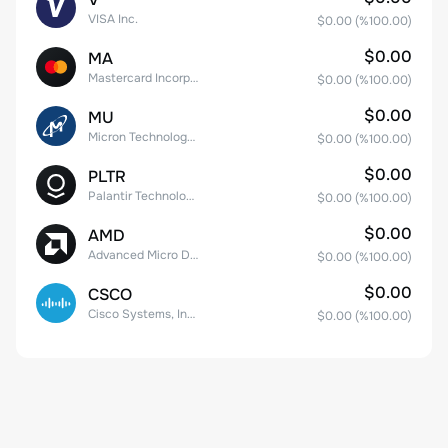
VISA Inc.
$0.00
(%
100.00
)
$0.00
MA
Mastercard Incorporated
$0.00
(%
100.00
)
$0.00
MU
Micron Technology, Inc.
$0.00
(%
100.00
)
$0.00
PLTR
Palantir Technologies Inc. Class A Common Stock
$0.00
(%
100.00
)
$0.00
AMD
Advanced Micro Devices
$0.00
(%
100.00
)
$0.00
CSCO
Cisco Systems, Inc. Common Stock (DE)
$0.00
(%
100.00
)