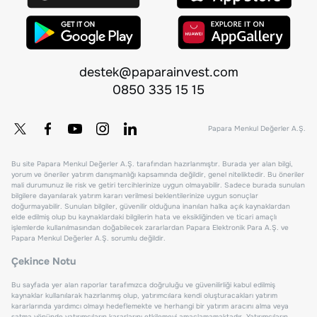
destek@paparainvest.com
0850 335 15 15
Papara Menkul Değerler A.Ş.
Bu site Papara Menkul Değerler A.Ş. tarafından hazırlanmıştır. Burada yer alan bilgi,
yorum ve öneriler yatırım danışmanlığı kapsamında değildir, genel niteliktedir. Bu öneriler
mali durumunuz ile risk ve getiri tercihlerinize uygun olmayabilir. Sadece burada sunulan
bilgilere dayanılarak yatırım kararı verilmesi beklentilerinize uygun sonuçlar
doğurmayabilir. Sunulan bilgiler, güvenilir olduğuna inanılan halka açık kaynaklardan
elde edilmiş olup bu kaynaklardaki bilgilerin hata ve eksikliğinden ve ticari amaçlı
işlemlerde kullanılmasından doğabilecek zararlardan Papara Elektronik Para A.Ş. ve
Papara Menkul Değerler A.Ş. sorumlu değildir.
Çekince Notu
Bu sayfada yer alan raporlar tarafımızca doğruluğu ve güvenilirliği kabul edilmiş
kaynaklar kullanılarak hazırlanmış olup, yatırımcılara kendi oluşturacakları yatırım
kararlarında yardımcı olmayı hedeflemekte ve herhangi bir yatırım aracını alma veya
satma yönünde yatırımcıların kararlarını etkilemeyi amaçlamamaktadır. Yatırımcıların