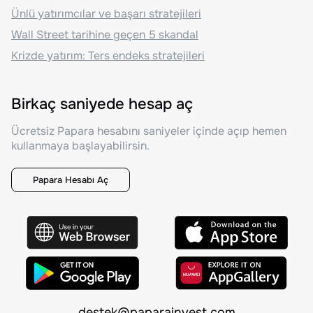
Ünlü yatırımcılar ve başarı stratejileri
Wall Street tarihine geçen 5 skandal
Krizde yatırım: Ters endeks stratejileri
Birkaç saniyede hesap aç
Ücretsiz Papara hesabını saniyeler içinde açıp hemen
kullanmaya başlayabilirsin.
Papara Hesabı Aç
destek@paparainvest.com