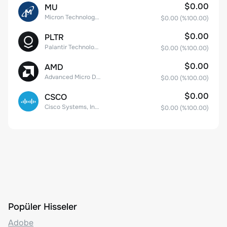
$0.00
MU
Micron Technology, Inc.
$0.00
(%
100.00
)
$0.00
PLTR
Palantir Technologies Inc. Class A Common Stock
$0.00
(%
100.00
)
$0.00
AMD
Advanced Micro Devices
$0.00
(%
100.00
)
$0.00
CSCO
Cisco Systems, Inc. Common Stock (DE)
$0.00
(%
100.00
)
Popüler Hisseler
Adobe