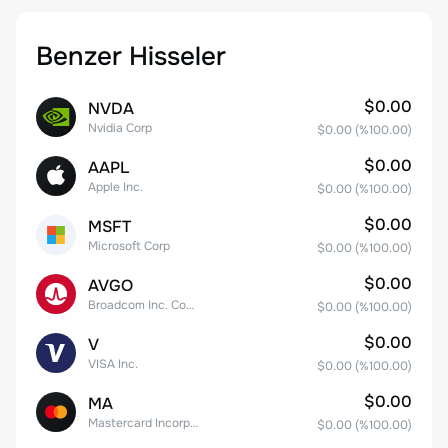
Benzer Hisseler
$0.00
NVDA
Nvidia Corp
$0.00
(%
100.00
)
$0.00
AAPL
Apple Inc.
$0.00
(%
100.00
)
$0.00
MSFT
Microsoft Corp
$0.00
(%
100.00
)
$0.00
AVGO
Broadcom Inc. Common Stock
$0.00
(%
100.00
)
$0.00
V
VISA Inc.
$0.00
(%
100.00
)
$0.00
MA
Mastercard Incorporated
$0.00
(%
100.00
)