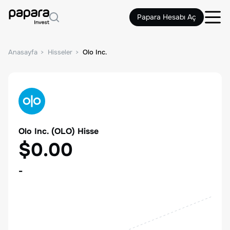
Papara Hesabı Aç
Anasayfa
Hisseler
Olo Inc.
Olo Inc.
(
OLO
) Hisse
$0.00
-