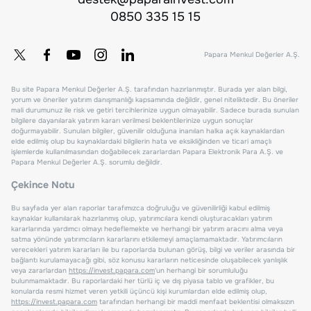
0850 335 15 15
Papara Menkul Değerler A.Ş.
Bu site Papara Menkul Değerler A.Ş. tarafından hazırlanmıştır. Burada yer alan bilgi,
yorum ve öneriler yatırım danışmanlığı kapsamında değildir, genel niteliktedir. Bu öneriler
mali durumunuz ile risk ve getiri tercihlerinize uygun olmayabilir. Sadece burada sunulan
bilgilere dayanılarak yatırım kararı verilmesi beklentilerinize uygun sonuçlar
doğurmayabilir. Sunulan bilgiler, güvenilir olduğuna inanılan halka açık kaynaklardan
elde edilmiş olup bu kaynaklardaki bilgilerin hata ve eksikliğinden ve ticari amaçlı
işlemlerde kullanılmasından doğabilecek zararlardan Papara Elektronik Para A.Ş. ve
Papara Menkul Değerler A.Ş. sorumlu değildir.
Çekince Notu
Bu sayfada yer alan raporlar tarafımızca doğruluğu ve güvenilirliği kabul edilmiş
kaynaklar kullanılarak hazırlanmış olup, yatırımcılara kendi oluşturacakları yatırım
kararlarında yardımcı olmayı hedeflemekte ve herhangi bir yatırım aracını alma veya
satma yönünde yatırımcıların kararlarını etkilemeyi amaçlamamaktadır. Yatırımcıların
verecekleri yatırım kararları ile bu raporlarda bulunan görüş, bilgi ve veriler arasında bir
bağlantı kurulamayacağı gibi, söz konusu kararların neticesinde oluşabilecek yanlışlık
veya zararlardan
https://invest.papara.com
'un herhangi bir sorumluluğu
bulunmamaktadır. Bu raporlardaki her türlü iç ve dış piyasa tablo ve grafikler, bu
konularda resmi hizmet veren yetkili üçüncü kişi kurumlardan elde edilmiş olup,
https://invest.papara.com
tarafından herhangi bir maddi menfaat beklentisi olmaksızın