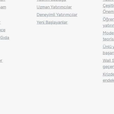
Çeşit
aşam
Uzman Yatırımcılar
Önem
Deneyimli Yatırımcılar
Öğrenc
r
Yeni Başlayanlar
yatırı
nce
Moder
 Gıda
teoris
Ünlü y
başarı
er
Wall S
geçen
Krizde
endeks