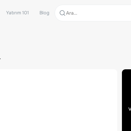
Yatırım 101
Blog
.
v