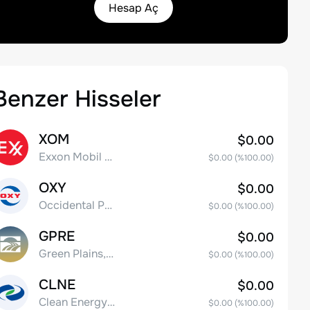
Hesap Aç
Benzer Hisseler
XOM
$0.00
Exxon Mobil Corporation
$0.00
(%
100.00
)
OXY
$0.00
Occidental Petroleum Corporation
$0.00
(%
100.00
)
GPRE
$0.00
Green Plains, Inc.
$0.00
(%
100.00
)
CLNE
$0.00
Clean Energy Fuels Corp.
$0.00
(%
100.00
)