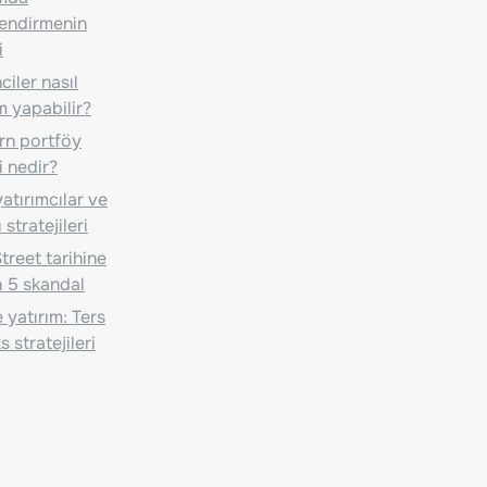
lendirmenin
i
iler nasıl
m yapabilir?
n portföy
i nedir?
atırımcılar ve
 stratejileri
treet tarihine
 5 skandal
 yatırım: Ters
 stratejileri