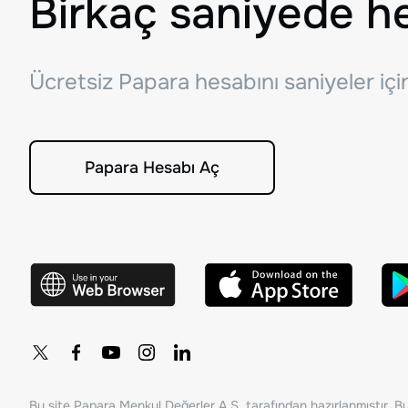
Birkaç saniyede h
Ücretsiz Papara hesabını saniyeler iç
Papara Hesabı Aç
Bu site Papara Menkul Değerler A.Ş. tarafından hazırlanmıştır. Bur