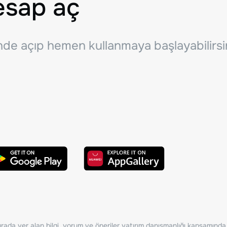
esap aç
inde açıp hemen kullanmaya başlayabilirsi
ada yer alan bilgi, yorum ve öneriler yatırım danışmanlığı kapsamında de