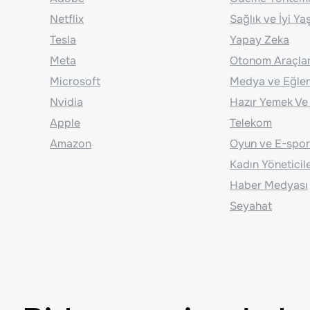
Netflix
Sağlık ve İyi Y
Tesla
Yapay Zeka
Meta
Otonom Araçla
Microsoft
Medya ve Eğle
Nvidia
Hazır Yemek Ve
Apple
Telekom
Amazon
Oyun ve E-spor
Kadın Yöneticil
Haber Medyası
Seyahat