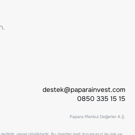
n.
destek@paparainvest.com
0850 335 15 15
Papara Menkul Değerler A.Ş.
ğildir, genel niteliktedir. Bu öneriler mali durumunuz ile risk ve