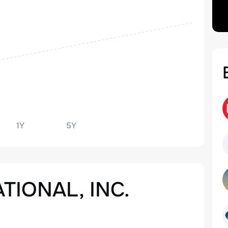
1Y
5Y
TIONAL, INC.