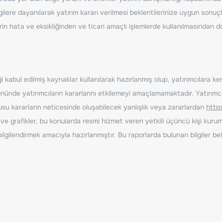
ilere dayanılarak yatırım kararı verilmesi beklentilerinize uygun sonuçl
erin hata ve eksikliğinden ve ticari amaçlı işlemlerde kullanılmasında
 kabul edilmiş kaynaklar kullanılarak hazırlanmış olup, yatırımcılara ke
nde yatırımcıların kararlarını etkilemeyi amaçlamamaktadır. Yatırımcıla
nusu kararların neticesinde oluşabilecek yanlışlık veya zararlardan
http
ve grafikler, bu konularda resmi hizmet veren yetkili üçüncü kişi kurum
gilendirmek amacıyla hazırlanmıştır. Bu raporlarda bulunan bilgiler bell