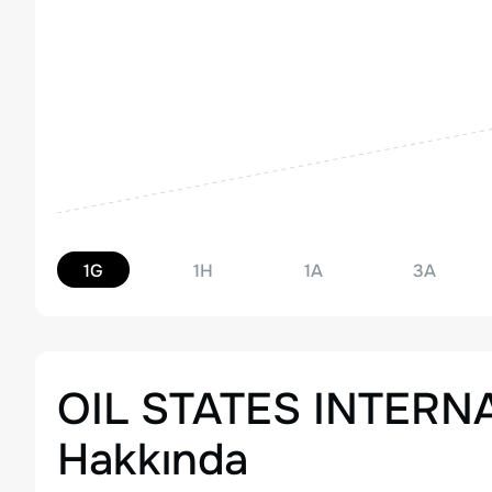
1G
1H
1A
3A
OIL STATES INTERNA
Hakkında