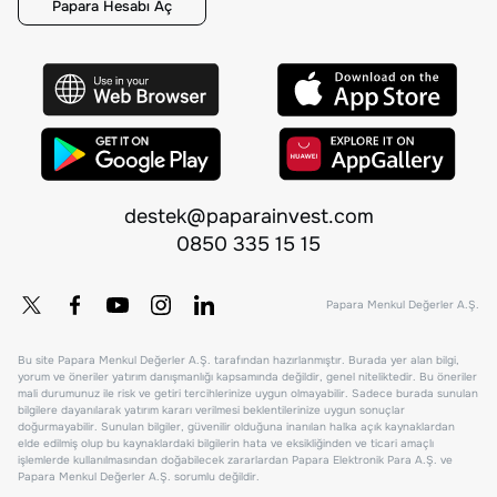
Papara Hesabı Aç
destek@paparainvest.com
0850 335 15 15
Papara Menkul Değerler A.Ş.
Bu site Papara Menkul Değerler A.Ş. tarafından hazırlanmıştır. Burada yer alan bilgi,
yorum ve öneriler yatırım danışmanlığı kapsamında değildir, genel niteliktedir. Bu öneriler
mali durumunuz ile risk ve getiri tercihlerinize uygun olmayabilir. Sadece burada sunulan
bilgilere dayanılarak yatırım kararı verilmesi beklentilerinize uygun sonuçlar
doğurmayabilir. Sunulan bilgiler, güvenilir olduğuna inanılan halka açık kaynaklardan
elde edilmiş olup bu kaynaklardaki bilgilerin hata ve eksikliğinden ve ticari amaçlı
işlemlerde kullanılmasından doğabilecek zararlardan Papara Elektronik Para A.Ş. ve
Papara Menkul Değerler A.Ş. sorumlu değildir.