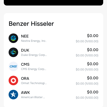
Benzer Hisseler
$0.00
NEE
Nextra Energy, Inc.
$0.00
(%
100.00
)
$0.00
DUK
Duke Energy Corporation
$0.00
(%
100.00
)
$0.00
CMS
CMS Energy Corporation
$0.00
(%
100.00
)
$0.00
ORA
Ormat Technologies, Inc.
$0.00
(%
100.00
)
$0.00
AWK
American Water Works Company, Inc
$0.00
(%
100.00
)