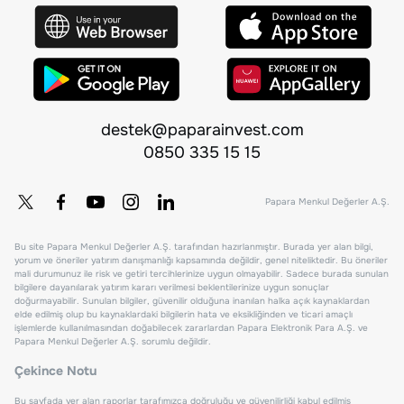
destek@paparainvest.com
0850 335 15 15
Papara Menkul Değerler A.Ş.
Bu site Papara Menkul Değerler A.Ş. tarafından hazırlanmıştır. Burada yer alan bilgi,
yorum ve öneriler yatırım danışmanlığı kapsamında değildir, genel niteliktedir. Bu öneriler
mali durumunuz ile risk ve getiri tercihlerinize uygun olmayabilir. Sadece burada sunulan
bilgilere dayanılarak yatırım kararı verilmesi beklentilerinize uygun sonuçlar
doğurmayabilir. Sunulan bilgiler, güvenilir olduğuna inanılan halka açık kaynaklardan
elde edilmiş olup bu kaynaklardaki bilgilerin hata ve eksikliğinden ve ticari amaçlı
işlemlerde kullanılmasından doğabilecek zararlardan Papara Elektronik Para A.Ş. ve
Papara Menkul Değerler A.Ş. sorumlu değildir.
Çekince Notu
Bu sayfada yer alan raporlar tarafımızca doğruluğu ve güvenilirliği kabul edilmiş