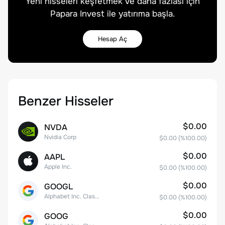
Yeni hisseleri keşfetmek ve daha fazlası için
Papara Invest ile yatırıma başla.
Hesap Aç
Benzer Hisseler
$0.00
NVDA
Nvidia Corp
$0.00
(%
100.00
)
$0.00
AAPL
Apple Inc.
$0.00
(%
100.00
)
$0.00
GOOGL
Alphabet Inc. Class A Common Stock
$0.00
(%
100.00
)
$0.00
GOOG