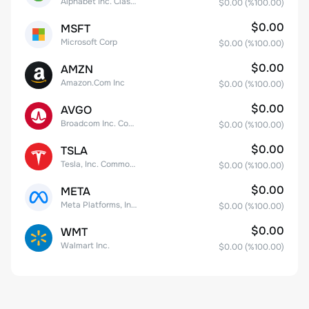
Alphabet Inc. Class C Capital Stock
$0.00
(%
100.00
)
$0.00
MSFT
Microsoft Corp
$0.00
(%
100.00
)
$0.00
AMZN
Amazon.Com Inc
$0.00
(%
100.00
)
$0.00
AVGO
Broadcom Inc. Common Stock
$0.00
(%
100.00
)
$0.00
TSLA
Tesla, Inc. Common Stock
$0.00
(%
100.00
)
$0.00
META
Meta Platforms, Inc. Class A Common Stock
$0.00
(%
100.00
)
$0.00
WMT
Walmart Inc.
$0.00
(%
100.00
)