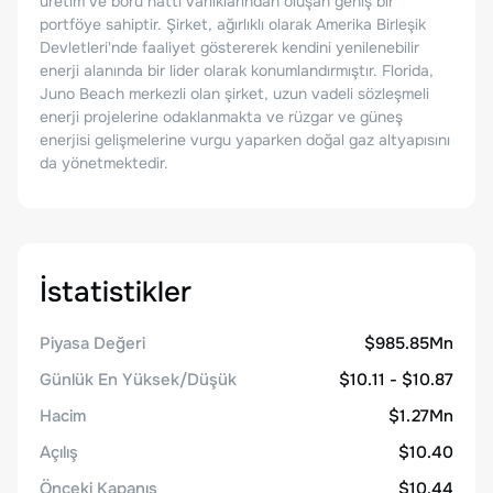
üretim ve boru hattı varlıklarından oluşan geniş bir
portföye sahiptir. Şirket, ağırlıklı olarak Amerika Birleşik
Devletleri'nde faaliyet göstererek kendini yenilenebilir
enerji alanında bir lider olarak konumlandırmıştır. Florida,
Juno Beach merkezli olan şirket, uzun vadeli sözleşmeli
enerji projelerine odaklanmakta ve rüzgar ve güneş
enerjisi gelişmelerine vurgu yaparken doğal gaz altyapısını
da yönetmektedir.
İstatistikler
Piyasa Değeri
$985.85Mn
Günlük En Yüksek/Düşük
$10.11 - $10.87
Hacim
$1.27Mn
Açılış
$10.40
Önceki Kapanış
$10.44