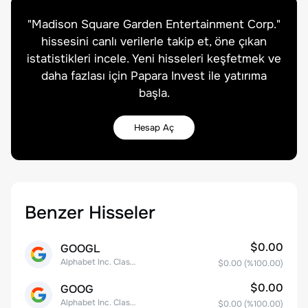
"
Madison Square Garden Entertainment Corp.
"
hissesini canlı verilerle takip et, öne çıkan
istatistikleri incele. Yeni hisseleri keşfetmek ve
daha fazlası için Papara Invest ile yatırıma
başla.
Hesap Aç
Benzer Hisseler
$0.00
GOOGL
Alphabet Inc. Class A Common Stock
$0.00
(%
100.00
)
$0.00
GOOG
Alphabet Inc. Class C Capital Stock
$0.00
(%
100.00
)