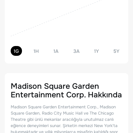
1G
1H
1A
3A
1Y
5Y
Madison Square Garden
Entertainment Corp.
Hakkında
Madison Square Garden Entertainment Corp., Madison
Square Garden, Radio City Music Hall ve The Chicago
Theatre gibi ünlü mekanlar aracılığıyla unutulmaz canlı
eğlence deneyimleri sunar. Şirketin merkezi New York'ta
bulunmaktadır ve yıllık milyonlarca misafirin katıldığı spor