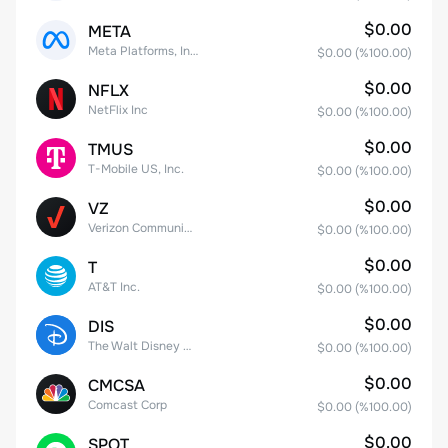
$0.00
META
Meta Platforms, Inc. Class A Common Stock
$0.00
(%
100.00
)
$0.00
NFLX
NetFlix Inc
$0.00
(%
100.00
)
$0.00
TMUS
T-Mobile US, Inc.
$0.00
(%
100.00
)
$0.00
VZ
Verizon Communications
$0.00
(%
100.00
)
$0.00
T
AT&T Inc.
$0.00
(%
100.00
)
$0.00
DIS
The Walt Disney Company
$0.00
(%
100.00
)
$0.00
CMCSA
Comcast Corp
$0.00
(%
100.00
)
$0.00
SPOT