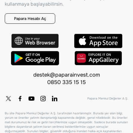
kullanmaya başlayabilirsin.
Papara Hesabı Aç
destek@paparainvest.com
0850 335 15 15
Papara Menkul Değerler A.Ş.
Bu site Papara Menkul Değerler A.Ş. tarafından hazırlanmıştır. Burada yer alan bilgi,
yorum ve öneriler yatırım danışmanlığı kapsamında değildir, genel niteliktedir. Bu öneriler
mali durumunuz ile risk ve getiri tercihlerinize uygun olmayabilir. Sadece burada sunulan
bilgilere dayanılarak yatırım kararı verilmesi beklentilerinize uygun sonuçlar
doğurmayabilir. Sunulan bilgiler, güvenilir olduğuna inanılan halka açık kaynaklardan