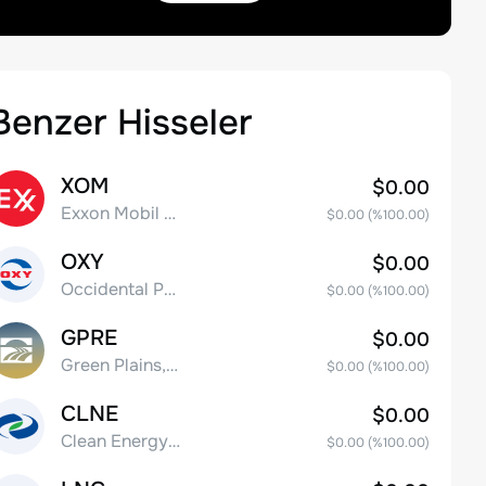
Benzer Hisseler
XOM
$0.00
Exxon Mobil Corporation
$0.00
(%
100.00
)
OXY
$0.00
Occidental Petroleum Corporation
$0.00
(%
100.00
)
GPRE
$0.00
Green Plains, Inc.
$0.00
(%
100.00
)
CLNE
$0.00
Clean Energy Fuels Corp.
$0.00
(%
100.00
)