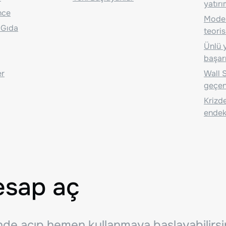
yatırı
nce
Moder
 Gıda
teoris
Ünlü y
başarı
er
Wall S
geçen
Krizde
endeks
esap aç
inde açıp hemen kullanmaya başlayabilirsi