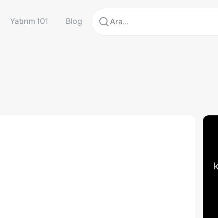
Yatırım 101
Blog
k