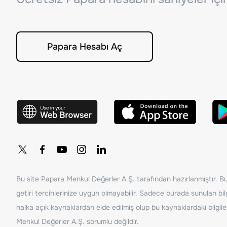
Papara Hesabı Aç
Bu site Papara Menkul Değerler A.Ş. tarafından hazırlanmıştır. Bur
getiri tercihlerinize uygun olmayabilir. Sadece burada sunulan bilg
halka açık kaynaklardan elde edilmiş olup bu kaynaklardaki bilgil
Menkul Değerler A.Ş. sorumlu değildir.