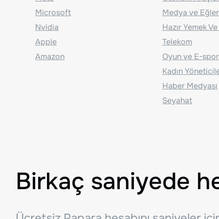
Microsoft
Medya ve Eğle
Nvidia
Hazır Yemek Ve
Apple
Telekom
Amazon
Oyun ve E-spor
Kadın Yöneticil
Haber Medyası
Seyahat
Birkaç saniyede h
Ücretsiz Papara hesabını saniyeler iç