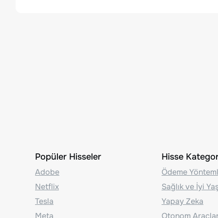
Popüler Hisseler
Hisse Kategori
Adobe
Ödeme Yönteml
Netflix
Sağlık ve İyi Y
Tesla
Yapay Zeka
Meta
Otonom Araçla