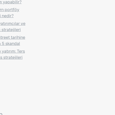
m yapabilir?
n portföy
i nedir?
atırımcılar ve
 stratejileri
treet tarihine
 5 skandal
 yatırım: Ters
 stratejileri
n.