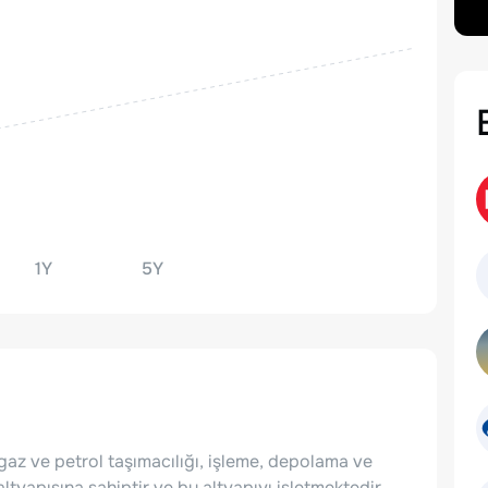
1Y
5Y
gaz ve petrol taşımacılığı, işleme, depolama ve
ltyapısına sahiptir ve bu altyapıyı işletmektedir.