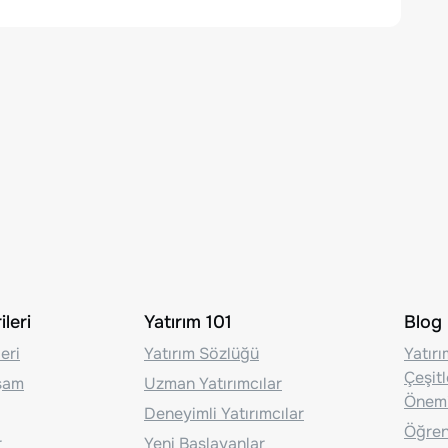
leri
Yatırım 101
Blog
eri
Yatırım Sözlüğü
Yatır
Çeşit
aşam
Uzman Yatırımcılar
Önem
Deneyimli Yatırımcılar
Öğrenc
r
Yeni Başlayanlar