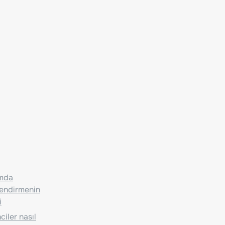
ımda
lendirmenin
i
iler nasıl