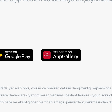
ada yer alan bilgi, yorum ve öneriler yatırım danışmanlığı kapsamında de
ilere dayanılarak yatırım kararı verilmesi beklentilerinize uygun sonuçl
erin hata ve eksikliğinden ve ticari amaçlı işlemlerde kullanılmasında