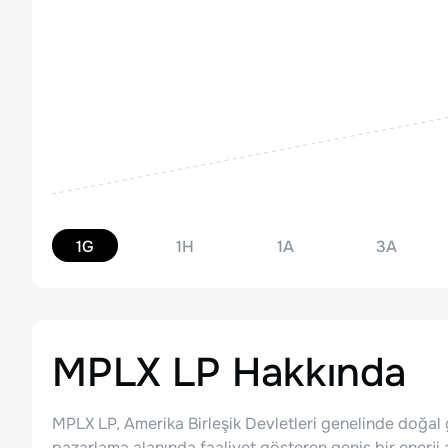
1G
1H
1A
3A
MPLX LP
Hakkında
MPLX LP, Amerika Birleşik Devletleri genelinde doğal 
pazarlama alanında faaliyet gösteren geniş bir enerji a