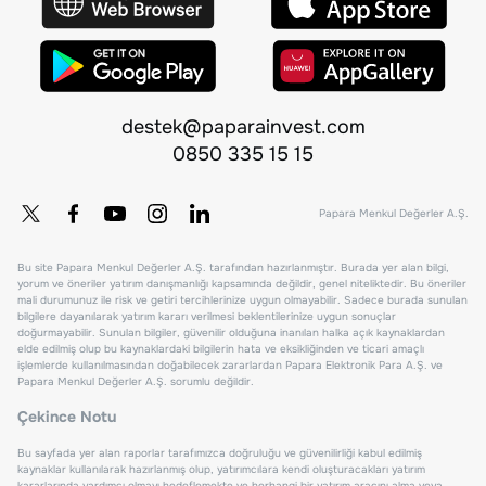
destek@paparainvest.com
0850 335 15 15
Papara Menkul Değerler A.Ş.
Bu site Papara Menkul Değerler A.Ş. tarafından hazırlanmıştır. Burada yer alan bilgi,
yorum ve öneriler yatırım danışmanlığı kapsamında değildir, genel niteliktedir. Bu öneriler
mali durumunuz ile risk ve getiri tercihlerinize uygun olmayabilir. Sadece burada sunulan
bilgilere dayanılarak yatırım kararı verilmesi beklentilerinize uygun sonuçlar
doğurmayabilir. Sunulan bilgiler, güvenilir olduğuna inanılan halka açık kaynaklardan
elde edilmiş olup bu kaynaklardaki bilgilerin hata ve eksikliğinden ve ticari amaçlı
işlemlerde kullanılmasından doğabilecek zararlardan Papara Elektronik Para A.Ş. ve
Papara Menkul Değerler A.Ş. sorumlu değildir.
Çekince Notu
Bu sayfada yer alan raporlar tarafımızca doğruluğu ve güvenilirliği kabul edilmiş
kaynaklar kullanılarak hazırlanmış olup, yatırımcılara kendi oluşturacakları yatırım
kararlarında yardımcı olmayı hedeflemekte ve herhangi bir yatırım aracını alma veya