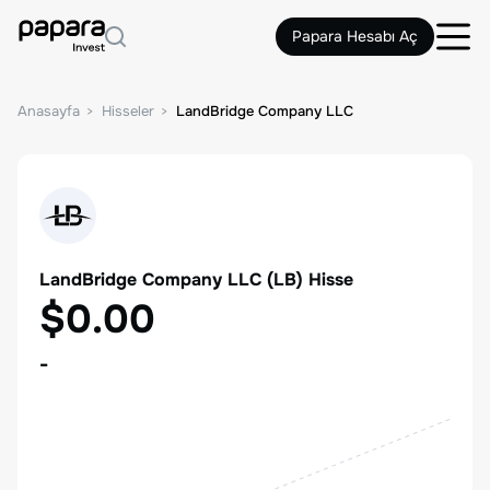
Papara Hesabı Aç
Anasayfa
Hisseler
LandBridge Company LLC
LandBridge Company LLC
(
LB
) Hisse
$0.00
-