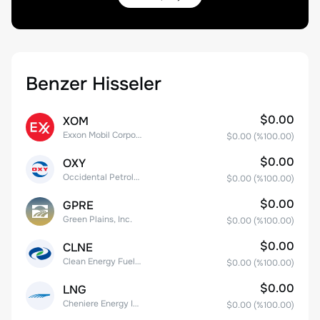
Benzer Hisseler
$0.00
XOM
Exxon Mobil Corporation
$0.00
(%
100.00
)
$0.00
OXY
Occidental Petroleum Corporation
$0.00
(%
100.00
)
$0.00
GPRE
Green Plains, Inc.
$0.00
(%
100.00
)
$0.00
CLNE
Clean Energy Fuels Corp.
$0.00
(%
100.00
)
$0.00
LNG
Cheniere Energy Inc
$0.00
(%
100.00
)