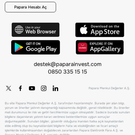
Papara Hesabı Aç
destek@paparainvest.com
0850 335 15 15
Papara Menkul Değerler A.Ş.
Bu site Papara Menkul Değerler A.Ş. tarafından hazırlanmıştır. Burada yer alan bilgi,
yorum ve öneriler yatırım danışmanlığı kapsamında değildir, genel niteliktedir. Bu öneriler
mali durumunuz ile risk ve getiri tercihlerinize uygun olmayabilir. Sadece burada sunulan
bilgilere dayanılarak yatırım kararı verilmesi beklentilerinize uygun sonuçlar
doğurmayabilir. Sunulan bilgiler, güvenilir olduğuna inanılan halka açık kaynaklardan
elde edilmiş olup bu kaynaklardaki bilgilerin hata ve eksikliğinden ve ticari amaçlı
işlemlerde kullanılmasından doğabilecek zararlardan Papara Elektronik Para A.Ş. ve
Papara Menkul Değerler A.Ş. sorumlu değildir.