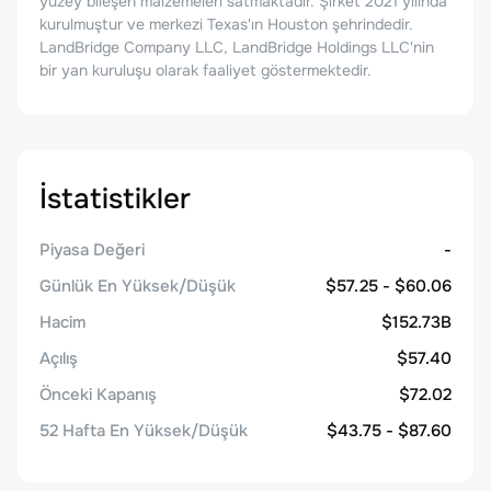
yüzey bileşen malzemeleri satmaktadır. Şirket 2021 yılında
kurulmuştur ve merkezi Texas'ın Houston şehrindedir.
LandBridge Company LLC, LandBridge Holdings LLC'nin
bir yan kuruluşu olarak faaliyet göstermektedir.
İstatistikler
Piyasa Değeri
-
Günlük En Yüksek/Düşük
$57.25 - $60.06
Hacim
$152.73B
Açılış
$57.40
Önceki Kapanış
$72.02
52 Hafta En Yüksek/Düşük
$43.75 - $87.60