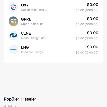
$0.00
OXY
Occidental Petroleum Corporation
$0.00
(%
100.00
)
$0.00
GPRE
Green Plains, Inc.
$0.00
(%
100.00
)
$0.00
CLNE
Clean Energy Fuels Corp.
$0.00
(%
100.00
)
$0.00
LNG
Cheniere Energy Inc
$0.00
(%
100.00
)
Popüler Hisseler
Adobe