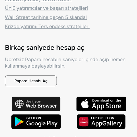
Ünlü yatırımcılar ve başarı stratejileri
Wall Street tarihine geçen 5 skandal
Krizde yatırım: Ters endeks stratejileri
Birkaç saniyede hesap aç
Ücretsiz Papara hesabını saniyeler içinde açıp hemen
kullanmaya başlayabilirsin.
Papara Hesabı Aç