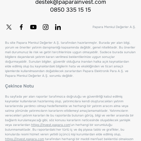
destek@paparainvest.com
0850 335 15 15
Papara Menkul Değerler A.Ş.
Bu site Papara Menkul Değerler A.Ş. tarafından hazırlanmıştır. Burada yer alan bilgi,
yorum ve öneriler yatırım danışmanlığı kapsamında değildir, genel niteliktedir. Bu öneriler
mali durumunuz ile risk ve getiri tercihlerinize uygun olmayabilir. Sadece burada sunulan
bilgilere dayanılarak yatırım kararı verilmesi beklentilerinize uygun sonuçlar
doğurmayabilir. Sunulan bilgiler, güvenilir olduğuna inanılan halka açık kaynaklardan
elde edilmiş olup bu kaynaklardaki bilgilerin hata ve eksikliğinden ve ticari amaçlı
işlemlerde kullanılmasından doğabilecek zararlardan Papara Elektronik Para A.Ş. ve
Papara Menkul Değerler A.Ş. sorumlu değildir.
Çekince Notu
Bu sayfada yer alan raporlar tarafımızca doğruluğu ve güvenilirliği kabul edilmiş
kaynaklar kullanılarak hazırlanmış olup, yatırımcılara kendi oluşturacakları yatırım
kararlarında yardımcı olmayı hedeflemekte ve herhangi bir yatırım aracını alma veya
satma yönünde yatırımcıların kararlarını etkilemeyi amaçlamamaktadır. Yatırımcıların
verecekleri yatırım kararları ile bu raporlarda bulunan görüş, bilgi ve veriler arasında bir
bağlantı kurulamayacağı gibi, söz konusu kararların neticesinde oluşabilecek yanlışlık
veya zararlardan
https://invest.papara.com
'un herhangi bir sorumluluğu
bulunmamaktadır. Bu raporlardaki her türlü iç ve dış piyasa tablo ve grafikler, bu
konularda resmi hizmet veren yetkili üçüncü kişi kurumlardan elde edilmiş olup,
https://invest.papara.com
tarafından herhangi bir maddi menfaat beklentisi olmaksızın