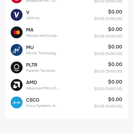
Broadcom Inc. Common Stock
$0.00
(%
100.00
)
$0.00
V
VISA Inc.
$0.00
(%
100.00
)
$0.00
MA
Mastercard Incorporated
$0.00
(%
100.00
)
$0.00
MU
Micron Technology, Inc.
$0.00
(%
100.00
)
$0.00
PLTR
Palantir Technologies Inc. Class A Common Stock
$0.00
(%
100.00
)
$0.00
AMD
Advanced Micro Devices
$0.00
(%
100.00
)
$0.00
CSCO
Cisco Systems, Inc. Common Stock (DE)
$0.00
(%
100.00
)