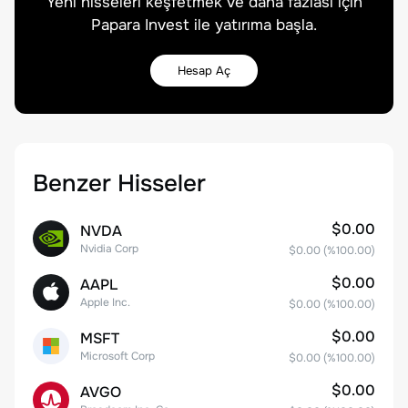
Yeni hisseleri keşfetmek ve daha fazlası için
Papara Invest ile yatırıma başla.
Hesap Aç
Benzer Hisseler
$0.00
NVDA
Nvidia Corp
$0.00
(%
100.00
)
$0.00
AAPL
Apple Inc.
$0.00
(%
100.00
)
$0.00
MSFT
Microsoft Corp
$0.00
(%
100.00
)
$0.00
AVGO