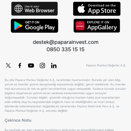
destek@paparainvest.com
0850 335 15 15
Papara Menkul Değerler A.Ş.
Bu site Papara Menkul Değerler A.Ş. tarafından hazırlanmıştır. Burada yer alan bilgi,
yorum ve öneriler yatırım danışmanlığı kapsamında değildir, genel niteliktedir. Bu öneriler
mali durumunuz ile risk ve getiri tercihlerinize uygun olmayabilir. Sadece burada sunulan
bilgilere dayanılarak yatırım kararı verilmesi beklentilerinize uygun sonuçlar
doğurmayabilir. Sunulan bilgiler, güvenilir olduğuna inanılan halka açık kaynaklardan
elde edilmiş olup bu kaynaklardaki bilgilerin hata ve eksikliğinden ve ticari amaçlı
işlemlerde kullanılmasından doğabilecek zararlardan Papara Elektronik Para A.Ş. ve
Papara Menkul Değerler A.Ş. sorumlu değildir.
Çekince Notu
Bu sayfada yer alan raporlar tarafımızca doğruluğu ve güvenilirliği kabul edilmiş