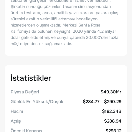
sektörleri gibi çeşitli endüstrilere hizmet vermektedir.
Şirketin sunduğu çözümler, tasarım simülasyonundan
üretim test araçlarına, analitik yazılımlara ve pazara çıkış
süresini azaltıp verimliliği artırmayı hedefleyen
hizmetlerden oluşmaktadır. Merkezi Santa Rosa,
Kaliforniya'da bulunan Keysight, 2020 yılında 4,2 milyar
dolar gelir elde etmiş ve dünya çapında 30.000'den fazla
müşteriye destek sağlamaktadır.
İstatistikler
Piyasa Değeri
$49.30Mr
Günlük En Yüksek/Düşük
$284.77 - $290.29
Hacim
$182.34B
Açılış
$288.94
Önceki Kapanış
$293.12