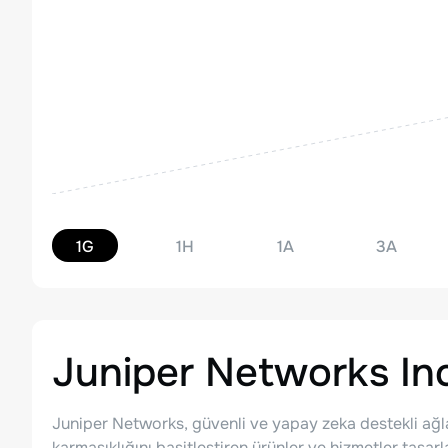
1G
1H
1A
3A
Juniper Networks In
Juniper Networks, güvenli ve yapay zeka destekli ağla
karmaşıklığını basitleştiren ürünler ve hizmetler tasarl