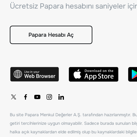
Ücretsiz Papara hesabını saniyeler iç
Papara Hesabı Aç
Bu site Papara Menkul Değerler A.Ş. tarafından hazırlanmıştır. Bur
getiri tercihlerinize uygun olmayabilir. Sadece burada sunulan bilg
halka açık kaynaklardan elde edilmiş olup bu kaynaklardaki bilgil