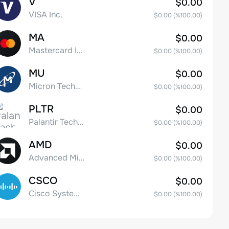
V
$0.00
VISA Inc.
$0.00
(%
100.00
)
MA
$0.00
Mastercard Incorporated
$0.00
(%
100.00
)
MU
$0.00
Micron Technology, Inc.
$0.00
(%
100.00
)
PLTR
$0.00
Palantir Technologies Inc. Class A Common Stock
$0.00
(%
100.00
)
AMD
$0.00
Advanced Micro Devices
$0.00
(%
100.00
)
CSCO
$0.00
Cisco Systems, Inc. Common Stock (DE)
$0.00
(%
100.00
)