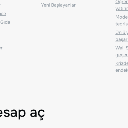
Öğrenc
r
Yeni Başlayanlar
yatırı
nce
Moder
 Gıda
teoris
Ünlü y
başarı
er
Wall S
geçen
Krizde
endeks
esap aç