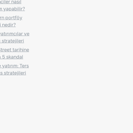
iler nasıl
m yapabilir?
n portföy
i nedir?
atırımcılar ve
 stratejileri
treet tarihine
 5 skandal
 yatırım: Ters
 stratejileri