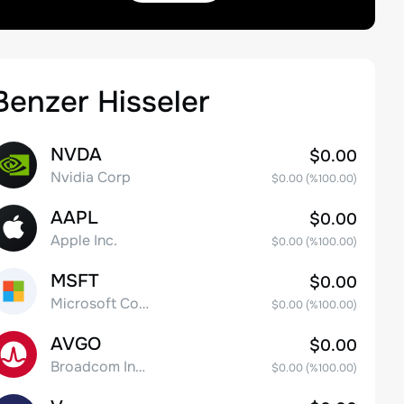
Benzer Hisseler
NVDA
$0.00
Nvidia Corp
$0.00
(%
100.00
)
AAPL
$0.00
Apple Inc.
$0.00
(%
100.00
)
MSFT
$0.00
Microsoft Corp
$0.00
(%
100.00
)
AVGO
$0.00
Broadcom Inc. Common Stock
$0.00
(%
100.00
)