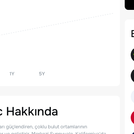
1Y
5Y
c
Hakkında
rı güçlendiren, çoklu bulut ortamlarının
ar ve geliştirir. Merkezi Sunnyvale, Kaliforniya'da