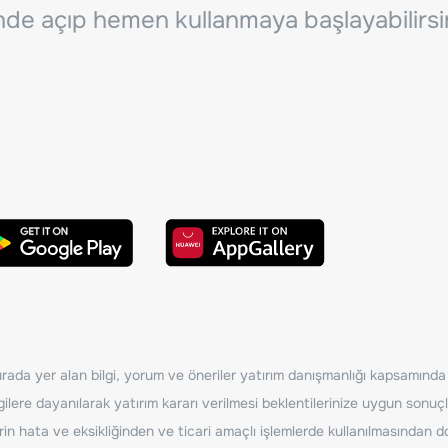
inde açıp hemen kullanmaya başlayabilirsi
ada yer alan bilgi, yorum ve öneriler yatırım danışmanlığı kapsamında de
ilere dayanılarak yatırım kararı verilmesi beklentilerinize uygun sonuçl
erin hata ve eksikliğinden ve ticari amaçlı işlemlerde kullanılmasında