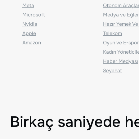
Meta
Otonom Araçla
Microsoft
Medya ve Eğle
Nvidia
Hazır Yemek Ve
Apple
Telekom
Amazon
Oyun ve E-spor
Kadın Yöneticil
Haber Medyası
Seyahat
Birkaç saniyede h