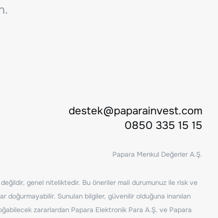
n.
destek@paparainvest.com
0850 335 15 15
Papara Menkul Değerler A.Ş.
ğildir, genel niteliktedir. Bu öneriler mali durumunuz ile risk ve
ar doğurmayabilir. Sunulan bilgiler, güvenilir olduğuna inanılan
n doğabilecek zararlardan Papara Elektronik Para A.Ş. ve Papara