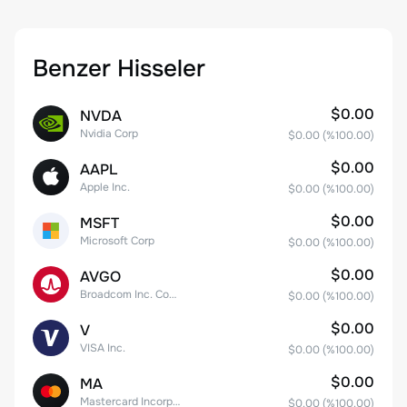
Benzer Hisseler
$0.00
NVDA
Nvidia Corp
$0.00
(%
100.00
)
$0.00
AAPL
Apple Inc.
$0.00
(%
100.00
)
$0.00
MSFT
Microsoft Corp
$0.00
(%
100.00
)
$0.00
AVGO
Broadcom Inc. Common Stock
$0.00
(%
100.00
)
$0.00
V
VISA Inc.
$0.00
(%
100.00
)
$0.00
MA
Mastercard Incorporated
$0.00
(%
100.00
)