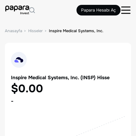
Papara Hesabı Aç
Anasayfa
Hisseler
Inspire Medical Systems, Inc.
Inspire Medical Systems, Inc.
(
INSP
) Hisse
$0.00
-