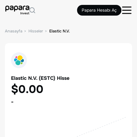
Papara Hesabı Aç
Anasayfa
Hisseler
Elastic N.V.
Elastic N.V.
(
ESTC
) Hisse
$0.00
-