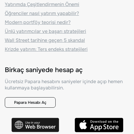
Yatırımda Çeşitlendirmenin Önemi
Öğrenciler nasıl yatırım yapabilir?
Modern portföy teorisi nedir?
Ünlü yatırımcılar ve başarı stratejileri
Wall Street tarihine geçen 5 skandal
Krizde yatırım: Ters endeks stratejileri
Birkaç saniyede hesap aç
Ücretsiz Papara hesabını saniyeler içinde açıp hemen
kullanmaya başlayabilirsin.
Papara Hesabı Aç