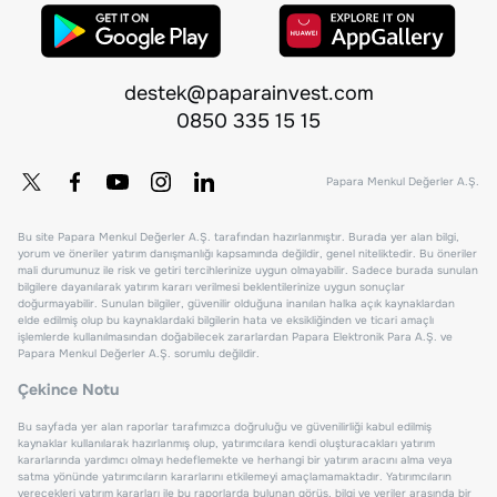
destek@paparainvest.com
0850 335 15 15
Papara Menkul Değerler A.Ş.
Bu site Papara Menkul Değerler A.Ş. tarafından hazırlanmıştır. Burada yer alan bilgi,
yorum ve öneriler yatırım danışmanlığı kapsamında değildir, genel niteliktedir. Bu öneriler
mali durumunuz ile risk ve getiri tercihlerinize uygun olmayabilir. Sadece burada sunulan
bilgilere dayanılarak yatırım kararı verilmesi beklentilerinize uygun sonuçlar
doğurmayabilir. Sunulan bilgiler, güvenilir olduğuna inanılan halka açık kaynaklardan
elde edilmiş olup bu kaynaklardaki bilgilerin hata ve eksikliğinden ve ticari amaçlı
işlemlerde kullanılmasından doğabilecek zararlardan Papara Elektronik Para A.Ş. ve
Papara Menkul Değerler A.Ş. sorumlu değildir.
Çekince Notu
Bu sayfada yer alan raporlar tarafımızca doğruluğu ve güvenilirliği kabul edilmiş
kaynaklar kullanılarak hazırlanmış olup, yatırımcılara kendi oluşturacakları yatırım
kararlarında yardımcı olmayı hedeflemekte ve herhangi bir yatırım aracını alma veya
satma yönünde yatırımcıların kararlarını etkilemeyi amaçlamamaktadır. Yatırımcıların
verecekleri yatırım kararları ile bu raporlarda bulunan görüş, bilgi ve veriler arasında bir