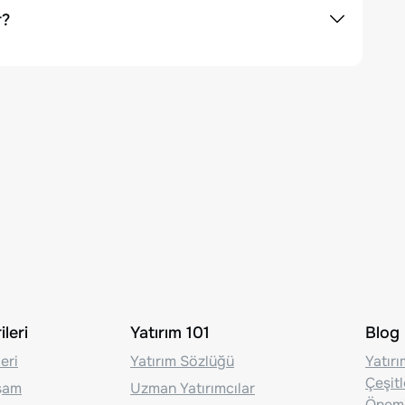
r?
leri
Yatırım 101
Blog
eri
Yatırım Sözlüğü
Yatır
Çeşit
aşam
Uzman Yatırımcılar
Önem