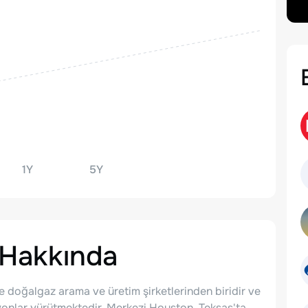
1Y
5Y
Hakkında
 doğalgaz arama ve üretim şirketlerinden biridir ve
yonlar yürütmektedir. Merkezi Houston, Teksas'ta