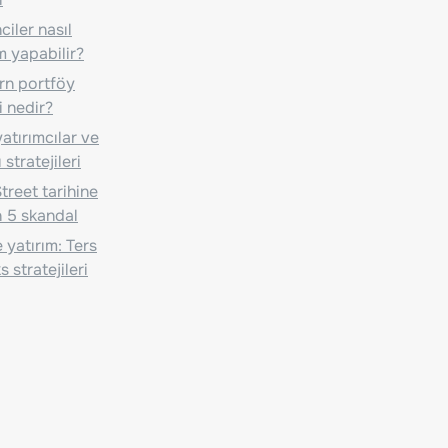
iler nasıl
m yapabilir?
n portföy
i nedir?
atırımcılar ve
 stratejileri
treet tarihine
 5 skandal
 yatırım: Ters
 stratejileri