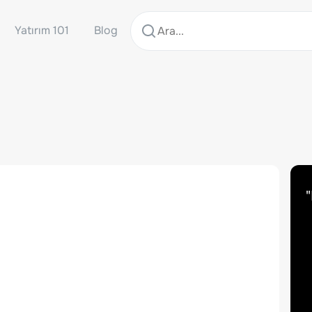
Yatırım 101
Blog
"