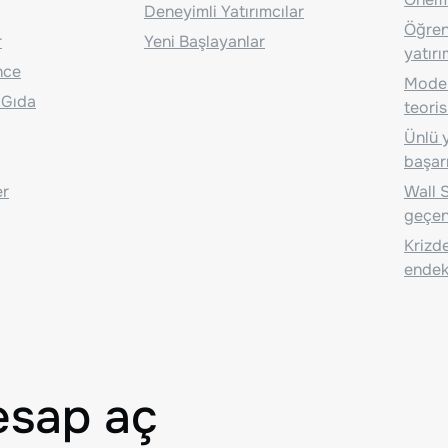
Deneyimli Yatırımcılar
Öğrenc
r
Yeni Başlayanlar
yatırı
nce
Moder
 Gıda
teoris
Ünlü y
başarı
er
Wall S
geçen
Krizde
endeks
esap aç