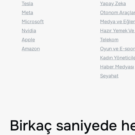
Tesla
Yapay Zeka
Meta
Otonom Araçla
Microsoft
Medya ve Eğle
Nvidia
Hazır Yemek Ve
Apple
Telekom
Amazon
Oyun ve E-spor
Kadın Yöneticil
Haber Medyası
Seyahat
Birkaç saniyede h