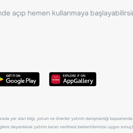
inde açıp hemen kullanmaya başlayabilirsi
ada yer alan bilgi, yorum ve öneriler yatırım danışmanlığı kapsamında de
ilere dayanılarak yatırım kararı verilmesi beklentilerinize uygun sonuçl