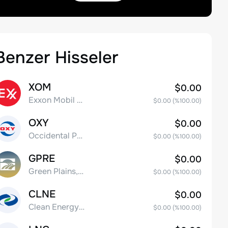
Benzer Hisseler
XOM
$0.00
Exxon Mobil Corporation
$0.00
(%
100.00
)
OXY
$0.00
Occidental Petroleum Corporation
$0.00
(%
100.00
)
GPRE
$0.00
Green Plains, Inc.
$0.00
(%
100.00
)
CLNE
$0.00
Clean Energy Fuels Corp.
$0.00
(%
100.00
)