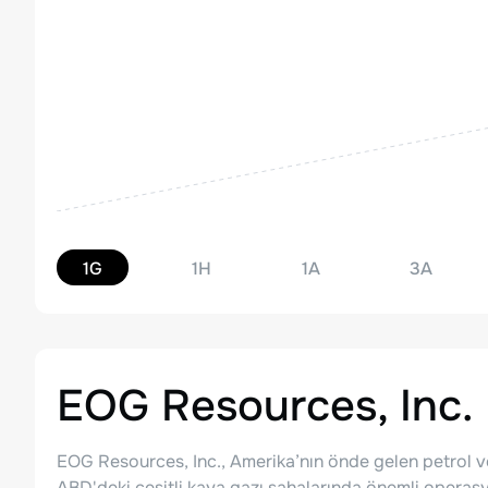
1G
1H
1A
3A
EOG Resources, Inc.
EOG Resources, Inc., Amerika’nın önde gelen petrol ve
ABD'deki çeşitli kaya gazı sahalarında önemli operas