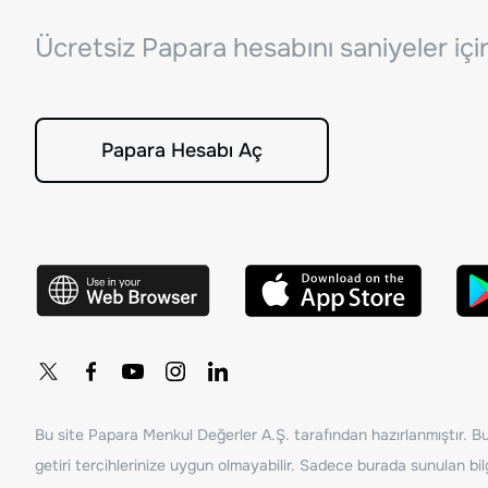
Ücretsiz Papara hesabını saniyeler iç
Papara Hesabı Aç
Bu site Papara Menkul Değerler A.Ş. tarafından hazırlanmıştır. Bur
getiri tercihlerinize uygun olmayabilir. Sadece burada sunulan bilg