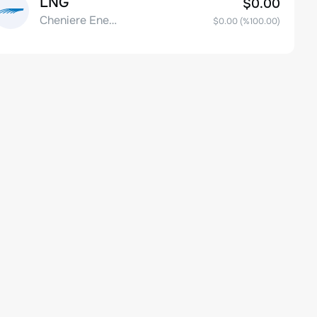
LNG
$0.00
Cheniere Energy Inc
$0.00
(%
100.00
)