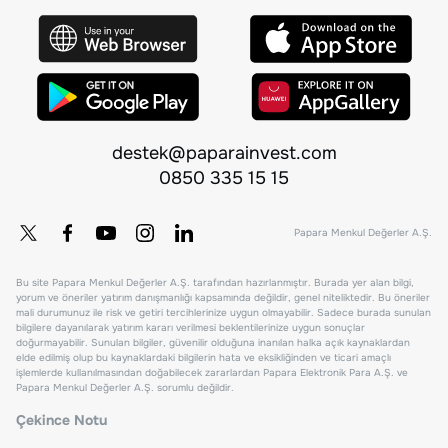
destek@paparainvest.com
0850 335 15 15
Papara Menkul Değerler A.Ş.
Bu site Papara Menkul Değerler A.Ş. tarafından hazırlanmıştır. Burada yer alan bilgi,
yorum ve öneriler yatırım danışmanlığı kapsamında değildir, genel niteliktedir. Bu öneriler
mali durumunuz ile risk ve getiri tercihlerinize uygun olmayabilir. Sadece burada sunulan
bilgilere dayanılarak yatırım kararı verilmesi beklentilerinize uygun sonuçlar
doğurmayabilir. Sunulan bilgiler, güvenilir olduğuna inanılan halka açık kaynaklardan
elde edilmiş olup bu kaynaklardaki bilgilerin hata ve eksikliğinden ve ticari amaçlı
işlemlerde kullanılmasından doğabilecek zararlardan Papara Elektronik Para A.Ş. ve
Papara Menkul Değerler A.Ş. sorumlu değildir.
Çekince Notu