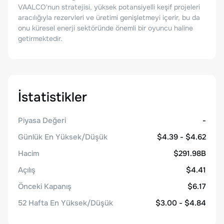
VAALCO'nun stratejisi, yüksek potansiyelli keşif projeleri
aracılığıyla rezervleri ve üretimi genişletmeyi içerir, bu da
onu küresel enerji sektöründe önemli bir oyuncu haline
getirmektedir.
İstatistikler
Piyasa Değeri
-
Günlük En Yüksek/Düşük
$4.39 - $4.62
Hacim
$291.98B
Açılış
$4.41
Önceki Kapanış
$6.17
52 Hafta En Yüksek/Düşük
$3.00 - $4.84