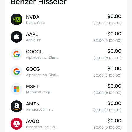
Benzer Hisseler
$0.00
NVDA
Nvidia Corp
$0.00
(%
100.00
)
$0.00
AAPL
Apple Inc.
$0.00
(%
100.00
)
$0.00
GOOGL
Alphabet Inc. Class A Common Stock
$0.00
(%
100.00
)
$0.00
GOOG
Alphabet Inc. Class C Capital Stock
$0.00
(%
100.00
)
$0.00
MSFT
Microsoft Corp
$0.00
(%
100.00
)
$0.00
AMZN
Amazon.Com Inc
$0.00
(%
100.00
)
$0.00
AVGO
Broadcom Inc. Common Stock
$0.00
(%
100.00
)