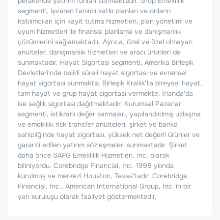
perakende yatırım fonları sunmaktadır. Grup Emeklilik
segmenti, işveren tanımlı katkı planları ve onların
katılımcıları için kayıt tutma hizmetleri, plan yönetimi ve
uyum hizmetleri ile finansal planlama ve danışmanlık
çözümlerini sağlamaktadır. Ayrıca, özel ve özel olmayan
anüiteler, danışmanlık hizmetleri ve aracı ürünleri de
sunmaktadır. Hayat Sigortası segmenti, Amerika Birleşik
Devletleri'nde belirli süreli hayat sigortası ve evrensel
hayat sigortası sunmakta; Birleşik Krallık'ta bireysel hayat,
tam hayat ve grup hayat sigortası vermekte; İrlanda'da
ise sağlık sigortası dağıtmaktadır. Kurumsal Pazarlar
segmenti, istikrarlı değer sarmaları, yapılandırılmış uzlaşma
ve emeklilik risk transfer anüiteleri, şirket ve banka
sahipliğinde hayat sigortası, yüksek net değerli ürünler ve
garanti edilen yatırım sözleşmeleri sunmaktadır. Şirket
daha önce SAFG Emeklilik Hizmetleri, Inc. olarak
biliniyordu. Corebridge Financial, Inc. 1998 yılında
kurulmuş ve merkezi Houston, Texas'tadır. Corebridge
Financial, Inc., American International Group, Inc.'in bir
yan kuruluşu olarak faaliyet göstermektedir.