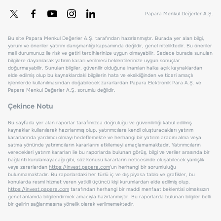
Papara Menkul Değerler A.Ş.
Bu site Papara Menkul Değerler A.Ş. tarafından hazırlanmıştır. Burada yer alan bilgi,
yorum ve öneriler yatırım danışmanlığı kapsamında değildir, genel niteliktedir. Bu öneriler
mali durumunuz ile risk ve getiri tercihlerinize uygun olmayabilir. Sadece burada sunulan
bilgilere dayanılarak yatırım kararı verilmesi beklentilerinize uygun sonuçlar
doğurmayabilir. Sunulan bilgiler, güvenilir olduğuna inanılan halka açık kaynaklardan
elde edilmiş olup bu kaynaklardaki bilgilerin hata ve eksikliğinden ve ticari amaçlı
işlemlerde kullanılmasından doğabilecek zararlardan Papara Elektronik Para A.Ş. ve
Papara Menkul Değerler A.Ş. sorumlu değildir.
Çekince Notu
Bu sayfada yer alan raporlar tarafımızca doğruluğu ve güvenilirliği kabul edilmiş
kaynaklar kullanılarak hazırlanmış olup, yatırımcılara kendi oluşturacakları yatırım
kararlarında yardımcı olmayı hedeflemekte ve herhangi bir yatırım aracını alma veya
satma yönünde yatırımcıların kararlarını etkilemeyi amaçlamamaktadır. Yatırımcıların
verecekleri yatırım kararları ile bu raporlarda bulunan görüş, bilgi ve veriler arasında bir
bağlantı kurulamayacağı gibi, söz konusu kararların neticesinde oluşabilecek yanlışlık
veya zararlardan
https://invest.papara.com
'un herhangi bir sorumluluğu
bulunmamaktadır. Bu raporlardaki her türlü iç ve dış piyasa tablo ve grafikler, bu
konularda resmi hizmet veren yetkili üçüncü kişi kurumlardan elde edilmiş olup,
https://invest.papara.com
tarafından herhangi bir maddi menfaat beklentisi olmaksızın
genel anlamda bilgilendirmek amacıyla hazırlanmıştır. Bu raporlarda bulunan bilgiler belli
bir gelirin sağlanmasına yönelik olarak verilmemektedir.