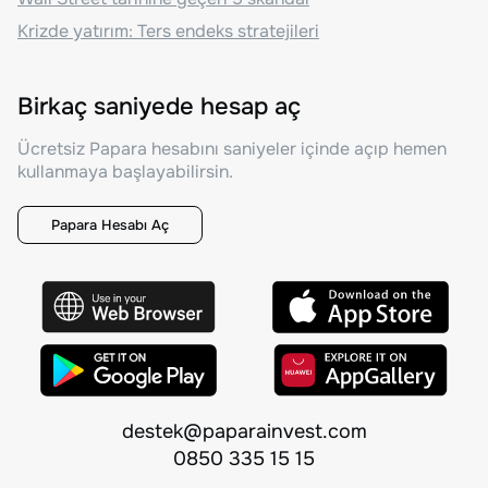
Krizde yatırım: Ters endeks stratejileri
Birkaç saniyede hesap aç
Ücretsiz Papara hesabını saniyeler içinde açıp hemen
kullanmaya başlayabilirsin.
Papara Hesabı Aç
destek@paparainvest.com
0850 335 15 15