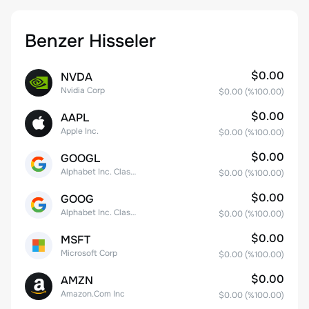
Benzer Hisseler
$0.00
NVDA
Nvidia Corp
$0.00
(%
100.00
)
$0.00
AAPL
Apple Inc.
$0.00
(%
100.00
)
$0.00
GOOGL
Alphabet Inc. Class A Common Stock
$0.00
(%
100.00
)
$0.00
GOOG
Alphabet Inc. Class C Capital Stock
$0.00
(%
100.00
)
$0.00
MSFT
Microsoft Corp
$0.00
(%
100.00
)
$0.00
AMZN
Amazon.Com Inc
$0.00
(%
100.00
)