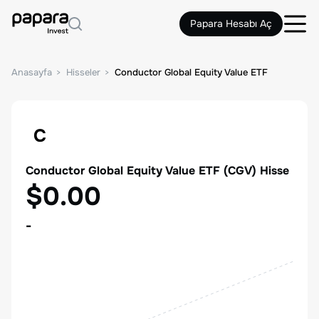
Papara Hesabı Aç
Anasayfa
Hisseler
Conductor Global Equity Value ETF
C
Conductor Global Equity Value ETF
(
CGV
) Hisse
$0.00
-