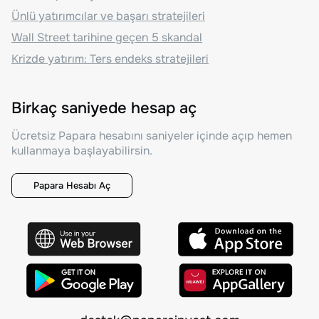
Ünlü yatırımcılar ve başarı stratejileri
Wall Street tarihine geçen 5 skandal
Krizde yatırım: Ters endeks stratejileri
Birkaç saniyede hesap aç
Ücretsiz Papara hesabını saniyeler içinde açıp hemen
kullanmaya başlayabilirsin.
Papara Hesabı Aç