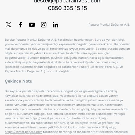
destek@paparainvest.com
0850 335 15 15
Papara Menkul Değerler A.Ş.
Bu site Papara Menkul Değerler A.Ş. tarafından hazırlanmıştır. Burada yer alan bilgi,
yorum ve öneriler yatırım danışmanlığı kapsamında değildir, genel niteliktedir. Bu öneriler
mali durumunuz ile risk ve getiri tercihlerinize uygun olmayabilir. Sadece burada sunulan
bilgilere dayanılarak yatırım kararı verilmesi beklentilerinize uygun sonuçlar
doğurmayabilir. Sunulan bilgiler, güvenilir olduğuna inanılan halka açık kaynaklardan
elde edilmiş olup bu kaynaklardaki bilgilerin hata ve eksikliğinden ve ticari amaçlı
işlemlerde kullanılmasından doğabilecek zararlardan Papara Elektronik Para A.Ş. ve
Papara Menkul Değerler A.Ş. sorumlu değildir.
Çekince Notu
Bu sayfada yer alan raporlar tarafımızca doğruluğu ve güvenilirliği kabul edilmiş
kaynaklar kullanılarak hazırlanmış olup, yatırımcılara kendi oluşturacakları yatırım
kararlarında yardımcı olmayı hedeflemekte ve herhangi bir yatırım aracını alma veya
satma yönünde yatırımcıların kararlarını etkilemeyi amaçlamamaktadır. Yatırımcıların
verecekleri yatırım kararları ile bu raporlarda bulunan görüş, bilgi ve veriler arasında bir
bağlantı kurulamayacağı gibi, söz konusu kararların neticesinde oluşabilecek yanlışlık
veya zararlardan
https://invest.papara.com
'un herhangi bir sorumluluğu
bulunmamaktadır. Bu raporlardaki her türlü iç ve dış piyasa tablo ve grafikler, bu
konularda resmi hizmet veren yetkili üçüncü kişi kurumlardan elde edilmiş olup,
https://invest.papara.com
tarafından herhangi bir maddi menfaat beklentisi olmaksızın