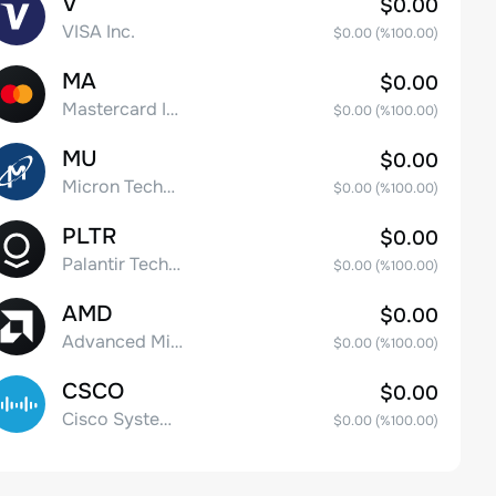
V
$0.00
VISA Inc.
$0.00
(%
100.00
)
MA
$0.00
Mastercard Incorporated
$0.00
(%
100.00
)
MU
$0.00
Micron Technology, Inc.
$0.00
(%
100.00
)
PLTR
$0.00
Palantir Technologies Inc. Class A Common Stock
$0.00
(%
100.00
)
AMD
$0.00
Advanced Micro Devices
$0.00
(%
100.00
)
CSCO
$0.00
Cisco Systems, Inc. Common Stock (DE)
$0.00
(%
100.00
)