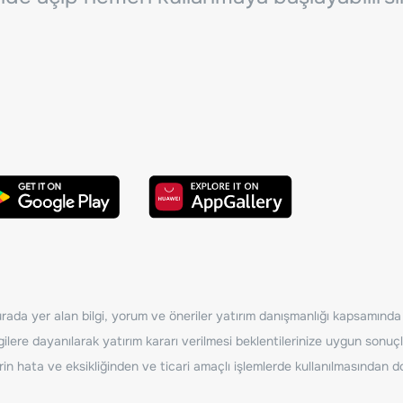
ada yer alan bilgi, yorum ve öneriler yatırım danışmanlığı kapsamında de
ilere dayanılarak yatırım kararı verilmesi beklentilerinize uygun sonuçl
erin hata ve eksikliğinden ve ticari amaçlı işlemlerde kullanılmasında