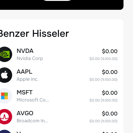
Benzer Hisseler
NVDA
$0.00
Nvidia Corp
$0.00
(%
100.00
)
AAPL
$0.00
Apple Inc.
$0.00
(%
100.00
)
MSFT
$0.00
Microsoft Corp
$0.00
(%
100.00
)
AVGO
$0.00
Broadcom Inc. Common Stock
$0.00
(%
100.00
)