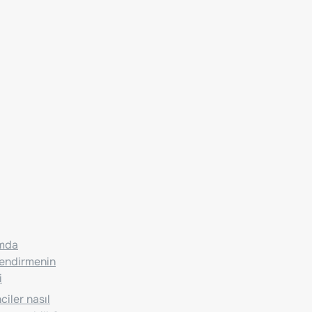
ımda
lendirmenin
i
iler nasıl