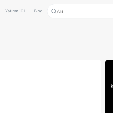
Yatırım 101
Blog
k