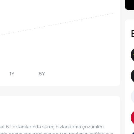
1Y
5Y
msal BT ortamlarında süreç hızlandırma çözümleri
lında dosya senkronizasyonu ve paylaşım sağlayıcısı