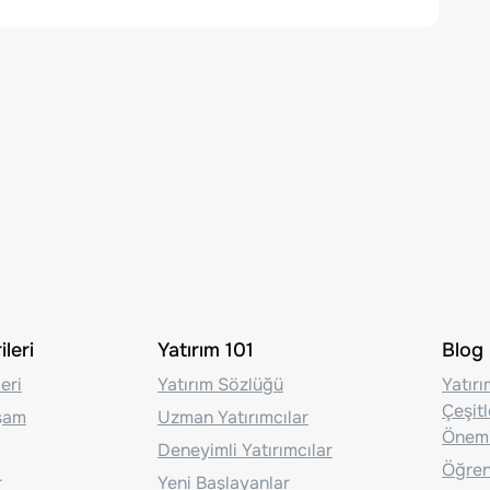
leri
Yatırım 101
Blog
eri
Yatırım Sözlüğü
Yatır
Çeşit
aşam
Uzman Yatırımcılar
Önem
Deneyimli Yatırımcılar
Öğrenc
r
Yeni Başlayanlar