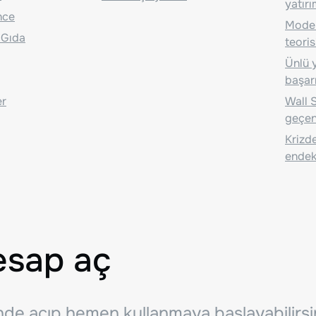
yatırı
nce
Moder
 Gıda
teoris
Ünlü y
başarı
er
Wall S
geçen
Krizde
endeks
esap aç
inde açıp hemen kullanmaya başlayabilirsi