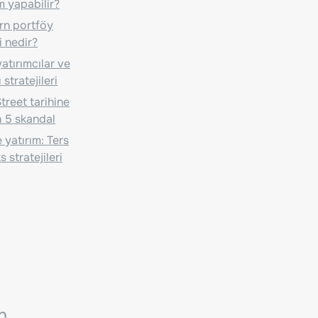
m yapabilir?
n portföy
i nedir?
atırımcılar ve
 stratejileri
treet tarihine
 5 skandal
 yatırım: Ters
 stratejileri
n.