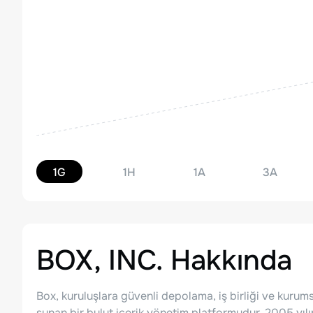
1G
1H
1A
3A
BOX, INC.
Hakkında
Box, kuruluşlara güvenli depolama, iş birliği ve kuru
sunan bir bulut içerik yönetim platformudur. 2005 yı