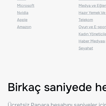
Microsoft
Medya ve Eğle
Nvidia
Hazır Yemek Ve
Apple
Telekom
Amazon
Oyun ve E-spor
Kadın Yöneticil
Haber Medyası
Seyahat
Birkaç saniyede h
Ücretsiz Papara hesabını saniyeler iç