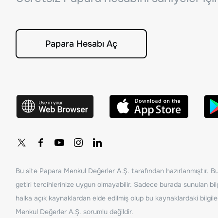
Papara Hesabı Aç
Bu site Papara Menkul Değerler A.Ş. tarafından hazırlanmıştır. Bur
getiri tercihlerinize uygun olmayabilir. Sadece burada sunulan bilg
halka açık kaynaklardan elde edilmiş olup bu kaynaklardaki bilgil
Menkul Değerler A.Ş. sorumlu değildir.