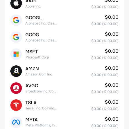
$0.00
AAPL
Apple Inc.
$0.00
(%
100.00
)
$0.00
GOOGL
Alphabet Inc. Class A Common Stock
$0.00
(%
100.00
)
$0.00
GOOG
Alphabet Inc. Class C Capital Stock
$0.00
(%
100.00
)
$0.00
MSFT
Microsoft Corp
$0.00
(%
100.00
)
$0.00
AMZN
Amazon.Com Inc
$0.00
(%
100.00
)
$0.00
AVGO
Broadcom Inc. Common Stock
$0.00
(%
100.00
)
$0.00
TSLA
Tesla, Inc. Common Stock
$0.00
(%
100.00
)
$0.00
META
Meta Platforms, Inc. Class A Common Stock
$0.00
(%
100.00
)