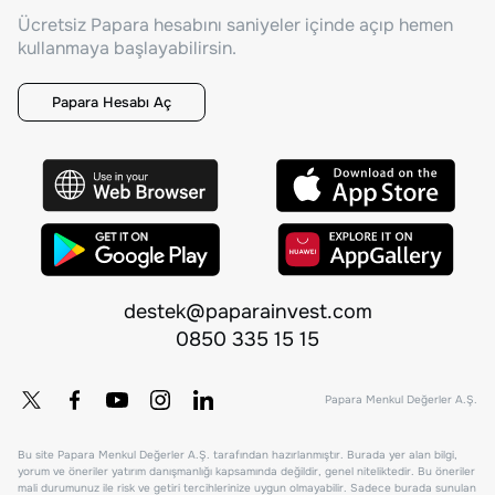
Ücretsiz Papara hesabını saniyeler içinde açıp hemen
kullanmaya başlayabilirsin.
Papara Hesabı Aç
destek@paparainvest.com
0850 335 15 15
Papara Menkul Değerler A.Ş.
Bu site Papara Menkul Değerler A.Ş. tarafından hazırlanmıştır. Burada yer alan bilgi,
yorum ve öneriler yatırım danışmanlığı kapsamında değildir, genel niteliktedir. Bu öneriler
mali durumunuz ile risk ve getiri tercihlerinize uygun olmayabilir. Sadece burada sunulan