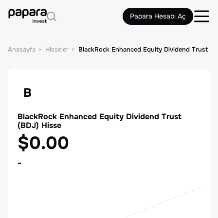
Papara Hesabı Aç
Anasayfa
Hisseler
BlackRock Enhanced Equity Dividend Trust
B
BlackRock Enhanced Equity Dividend Trust
(
BDJ
) Hisse
$0.00
-