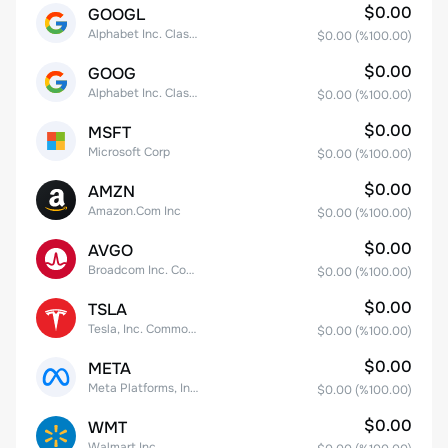
$0.00
GOOGL
Alphabet Inc. Class A Common Stock
$0.00
(%
100.00
)
$0.00
GOOG
Alphabet Inc. Class C Capital Stock
$0.00
(%
100.00
)
$0.00
MSFT
Microsoft Corp
$0.00
(%
100.00
)
$0.00
AMZN
Amazon.Com Inc
$0.00
(%
100.00
)
$0.00
AVGO
Broadcom Inc. Common Stock
$0.00
(%
100.00
)
$0.00
TSLA
Tesla, Inc. Common Stock
$0.00
(%
100.00
)
$0.00
META
Meta Platforms, Inc. Class A Common Stock
$0.00
(%
100.00
)
$0.00
WMT
Walmart Inc.