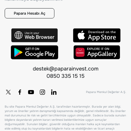
Papara Hesabı Aç
destek@paparainvest.com
0850 335 15 15
Papara Menkul Değerler A.Ş.
Bu site Papara Menkul Değerler A.Ş. tarafından hazırlanmıştır. Burada yer alan bilgi,
yorum ve öneriler yatırım danışmanlığı kapsamında değildir, genel niteliktedir. Bu öneriler
mali durumunuz ile risk ve getiri tercihlerinize uygun olmayabilir. Sadece burada sunulan
bilgilere dayanılarak yatırım kararı verilmesi beklentilerinize uygun sonuçlar
doğurmayabilir. Sunulan bilgiler, güvenilir olduğuna inanılan halka açık kaynaklardan
elde edilmiş olup bu kaynaklardaki bilgilerin hata ve eksikliğinden ve ticari amaçlı