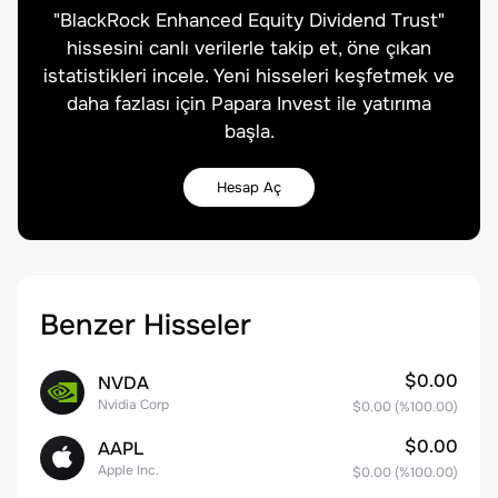
"
BlackRock Enhanced Equity Dividend Trust
"
hissesini canlı verilerle takip et, öne çıkan
istatistikleri incele. Yeni hisseleri keşfetmek ve
daha fazlası için Papara Invest ile yatırıma
başla.
Hesap Aç
Benzer Hisseler
$0.00
NVDA
Nvidia Corp
$0.00
(%
100.00
)
$0.00
AAPL
Apple Inc.
$0.00
(%
100.00
)