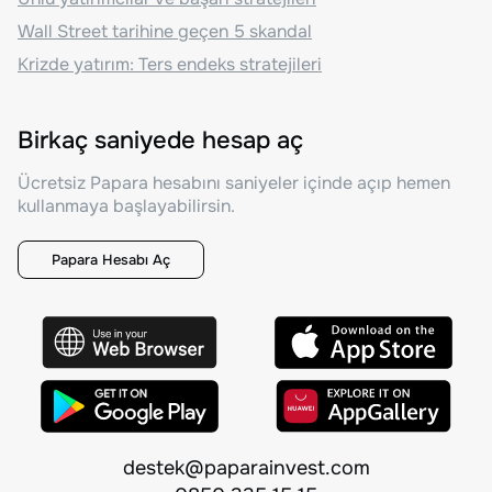
Wall Street tarihine geçen 5 skandal
Krizde yatırım: Ters endeks stratejileri
Birkaç saniyede hesap aç
Ücretsiz Papara hesabını saniyeler içinde açıp hemen
kullanmaya başlayabilirsin.
Papara Hesabı Aç
destek@paparainvest.com