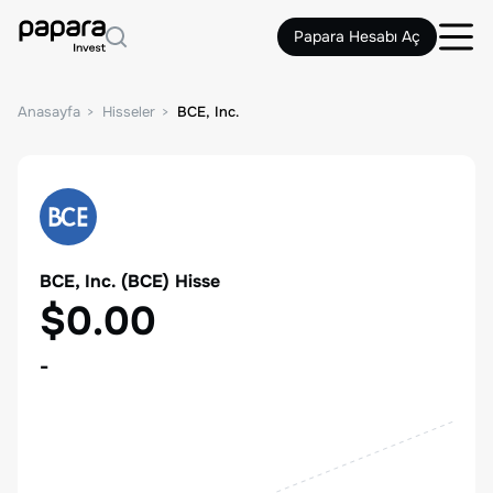
Papara Hesabı Aç
Anasayfa
Hisseler
BCE, Inc.
BCE, Inc.
(
BCE
) Hisse
$0.00
-