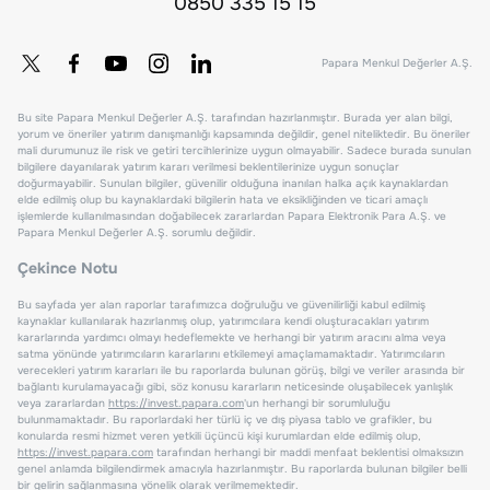
0850 335 15 15
Papara Menkul Değerler A.Ş.
Bu site Papara Menkul Değerler A.Ş. tarafından hazırlanmıştır. Burada yer alan bilgi,
yorum ve öneriler yatırım danışmanlığı kapsamında değildir, genel niteliktedir. Bu öneriler
mali durumunuz ile risk ve getiri tercihlerinize uygun olmayabilir. Sadece burada sunulan
bilgilere dayanılarak yatırım kararı verilmesi beklentilerinize uygun sonuçlar
doğurmayabilir. Sunulan bilgiler, güvenilir olduğuna inanılan halka açık kaynaklardan
elde edilmiş olup bu kaynaklardaki bilgilerin hata ve eksikliğinden ve ticari amaçlı
işlemlerde kullanılmasından doğabilecek zararlardan Papara Elektronik Para A.Ş. ve
Papara Menkul Değerler A.Ş. sorumlu değildir.
Çekince Notu
Bu sayfada yer alan raporlar tarafımızca doğruluğu ve güvenilirliği kabul edilmiş
kaynaklar kullanılarak hazırlanmış olup, yatırımcılara kendi oluşturacakları yatırım
kararlarında yardımcı olmayı hedeflemekte ve herhangi bir yatırım aracını alma veya
satma yönünde yatırımcıların kararlarını etkilemeyi amaçlamamaktadır. Yatırımcıların
verecekleri yatırım kararları ile bu raporlarda bulunan görüş, bilgi ve veriler arasında bir
bağlantı kurulamayacağı gibi, söz konusu kararların neticesinde oluşabilecek yanlışlık
veya zararlardan
https://invest.papara.com
'un herhangi bir sorumluluğu
bulunmamaktadır. Bu raporlardaki her türlü iç ve dış piyasa tablo ve grafikler, bu
konularda resmi hizmet veren yetkili üçüncü kişi kurumlardan elde edilmiş olup,
https://invest.papara.com
tarafından herhangi bir maddi menfaat beklentisi olmaksızın
genel anlamda bilgilendirmek amacıyla hazırlanmıştır. Bu raporlarda bulunan bilgiler belli
bir gelirin sağlanmasına yönelik olarak verilmemektedir.