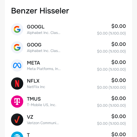
Benzer Hisseler
$0.00
GOOGL
Alphabet Inc. Class A Common Stock
$0.00
(%
100.00
)
$0.00
GOOG
Alphabet Inc. Class C Capital Stock
$0.00
(%
100.00
)
$0.00
META
Meta Platforms, Inc. Class A Common Stock
$0.00
(%
100.00
)
$0.00
NFLX
NetFlix Inc
$0.00
(%
100.00
)
$0.00
TMUS
T-Mobile US, Inc.
$0.00
(%
100.00
)
$0.00
VZ
Verizon Communications
$0.00
(%
100.00
)
$0.00
T