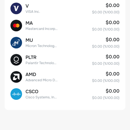
$0.00
V
VISA Inc.
$0.00
(%
100.00
)
$0.00
MA
Mastercard Incorporated
$0.00
(%
100.00
)
$0.00
MU
Micron Technology, Inc.
$0.00
(%
100.00
)
$0.00
PLTR
Palantir Technologies Inc. Class A Common Stock
$0.00
(%
100.00
)
$0.00
AMD
Advanced Micro Devices
$0.00
(%
100.00
)
$0.00
CSCO
Cisco Systems, Inc. Common Stock (DE)
$0.00
(%
100.00
)