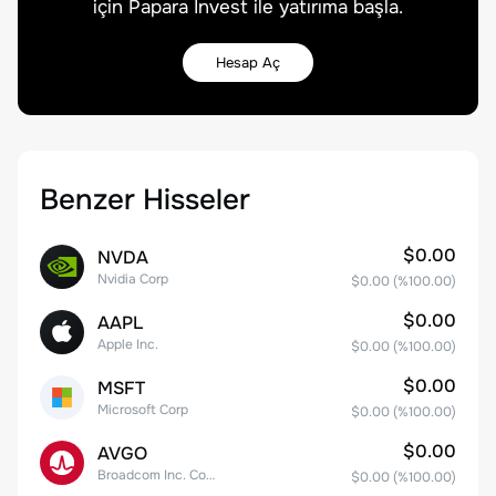
için Papara Invest ile yatırıma başla.
Hesap Aç
Benzer Hisseler
$0.00
NVDA
Nvidia Corp
$0.00
(%
100.00
)
$0.00
AAPL
Apple Inc.
$0.00
(%
100.00
)
$0.00
MSFT
Microsoft Corp
$0.00
(%
100.00
)
$0.00
AVGO
Broadcom Inc. Common Stock
$0.00
(%
100.00
)