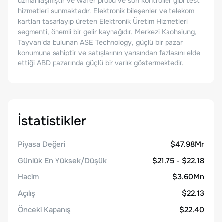
uzmanlaşmıştır ve wafer probu ve son kontroller gibi test
hizmetleri sunmaktadır. Elektronik bileşenler ve telekom
kartları tasarlayıp üreten Elektronik Üretim Hizmetleri
segmenti, önemli bir gelir kaynağıdır. Merkezi Kaohsiung,
Tayvan'da bulunan ASE Technology, güçlü bir pazar
konumuna sahiptir ve satışlarının yarısından fazlasını elde
ettiği ABD pazarında güçlü bir varlık göstermektedir.
İstatistikler
Piyasa Değeri
$47.98Mr
Günlük En Yüksek/Düşük
$21.75 - $22.18
Hacim
$3.60Mn
Açılış
$22.13
Önceki Kapanış
$22.40