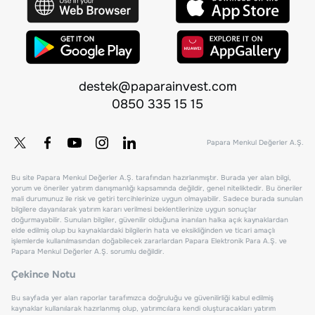
destek@paparainvest.com
0850 335 15 15
Papara Menkul Değerler A.Ş.
Bu site Papara Menkul Değerler A.Ş. tarafından hazırlanmıştır. Burada yer alan bilgi,
yorum ve öneriler yatırım danışmanlığı kapsamında değildir, genel niteliktedir. Bu öneriler
mali durumunuz ile risk ve getiri tercihlerinize uygun olmayabilir. Sadece burada sunulan
bilgilere dayanılarak yatırım kararı verilmesi beklentilerinize uygun sonuçlar
doğurmayabilir. Sunulan bilgiler, güvenilir olduğuna inanılan halka açık kaynaklardan
elde edilmiş olup bu kaynaklardaki bilgilerin hata ve eksikliğinden ve ticari amaçlı
işlemlerde kullanılmasından doğabilecek zararlardan Papara Elektronik Para A.Ş. ve
Papara Menkul Değerler A.Ş. sorumlu değildir.
Çekince Notu
Bu sayfada yer alan raporlar tarafımızca doğruluğu ve güvenilirliği kabul edilmiş
kaynaklar kullanılarak hazırlanmış olup, yatırımcılara kendi oluşturacakları yatırım