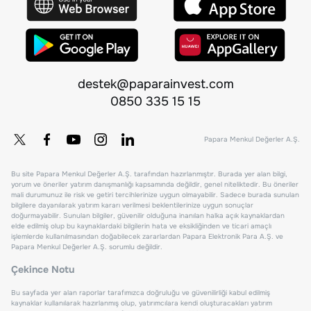
destek@paparainvest.com
0850 335 15 15
Papara Menkul Değerler A.Ş.
Bu site Papara Menkul Değerler A.Ş. tarafından hazırlanmıştır. Burada yer alan bilgi,
yorum ve öneriler yatırım danışmanlığı kapsamında değildir, genel niteliktedir. Bu öneriler
mali durumunuz ile risk ve getiri tercihlerinize uygun olmayabilir. Sadece burada sunulan
bilgilere dayanılarak yatırım kararı verilmesi beklentilerinize uygun sonuçlar
doğurmayabilir. Sunulan bilgiler, güvenilir olduğuna inanılan halka açık kaynaklardan
elde edilmiş olup bu kaynaklardaki bilgilerin hata ve eksikliğinden ve ticari amaçlı
işlemlerde kullanılmasından doğabilecek zararlardan Papara Elektronik Para A.Ş. ve
Papara Menkul Değerler A.Ş. sorumlu değildir.
Çekince Notu
Bu sayfada yer alan raporlar tarafımızca doğruluğu ve güvenilirliği kabul edilmiş
kaynaklar kullanılarak hazırlanmış olup, yatırımcılara kendi oluşturacakları yatırım