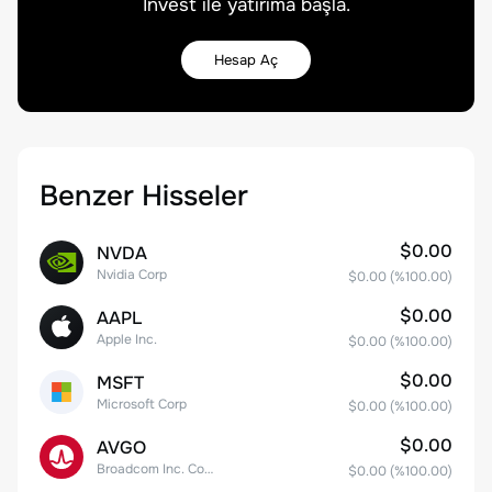
Invest ile yatırıma başla.
Hesap Aç
Benzer Hisseler
$0.00
NVDA
Nvidia Corp
$0.00
(%
100.00
)
$0.00
AAPL
Apple Inc.
$0.00
(%
100.00
)
$0.00
MSFT
Microsoft Corp
$0.00
(%
100.00
)
$0.00
AVGO
Broadcom Inc. Common Stock
$0.00
(%
100.00
)