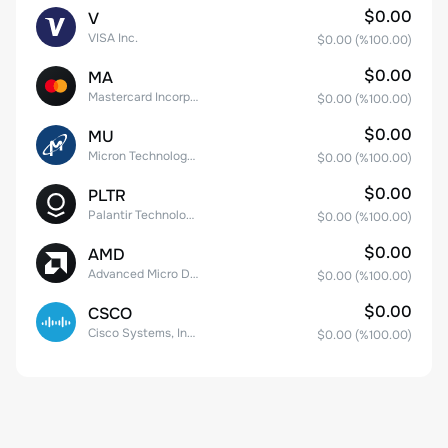
$0.00
V
VISA Inc.
$0.00
(%
100.00
)
$0.00
MA
Mastercard Incorporated
$0.00
(%
100.00
)
$0.00
MU
Micron Technology, Inc.
$0.00
(%
100.00
)
$0.00
PLTR
Palantir Technologies Inc. Class A Common Stock
$0.00
(%
100.00
)
$0.00
AMD
Advanced Micro Devices
$0.00
(%
100.00
)
$0.00
CSCO
Cisco Systems, Inc. Common Stock (DE)
$0.00
(%
100.00
)