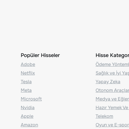
Popüler Hisseler
Hisse Kategori
Adobe
Ödeme Yönteml
Netflix
Sağlık ve İyi Y
Tesla
Yapay Zeka
Meta
Otonom Araçla
Microsoft
Medya ve Eğle
Nvidia
Hazır Yemek Ve
Apple
Telekom
Amazon
Oyun ve E-spor