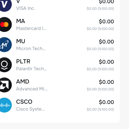
V
$0.00
VISA Inc.
$0.00
(%
100.00
)
MA
$0.00
Mastercard Incorporated
$0.00
(%
100.00
)
MU
$0.00
Micron Technology, Inc.
$0.00
(%
100.00
)
PLTR
$0.00
Palantir Technologies Inc. Class A Common Stock
$0.00
(%
100.00
)
AMD
$0.00
Advanced Micro Devices
$0.00
(%
100.00
)
CSCO
$0.00
Cisco Systems, Inc. Common Stock (DE)
$0.00
(%
100.00
)