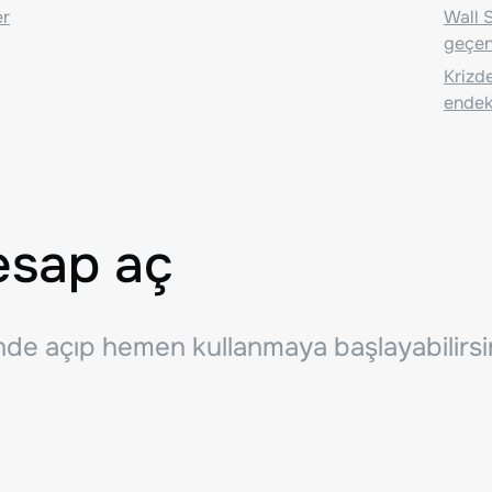
er
Wall S
geçen
Krizde
endeks
esap aç
inde açıp hemen kullanmaya başlayabilirsi