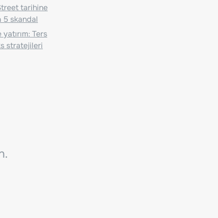
treet tarihine
 5 skandal
 yatırım: Ters
 stratejileri
n.