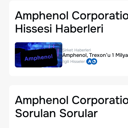
Amphenol Corporati
Hissesi Haberleri
Şirket Haberleri
Amphenol, Trexon’u 1 Milyar
İlgili Hisseler:
Amphenol Corporati
Sorulan Sorular