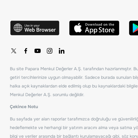
Bu site Papara Menkul Değerler A.Ş. tarafından hazırlanmıştır. Bur
getiri tercihlerinize uygun olmayabilir. Sadece burada sunulan bilg
halka açık kaynaklardan elde edilmiş olup bu kaynaklardaki bilgil
Menkul Değerler A.Ş. sorumlu değildir.
Çekince Notu
Bu sayfada yer alan raporlar tarafımızca doğruluğu ve güvenilirliği
hedeflemekte ve herhangi bir yatırım aracını alma veya satma yönü
bilgi ve veriler arasında bir bağlantı kurulamayacağı gibi, söz ko