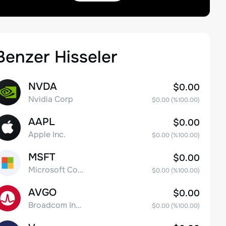
Benzer Hisseler
NVDA
$0.00
Nvidia Corp
$0.00
(%
100.00
)
AAPL
$0.00
Apple Inc.
$0.00
(%
100.00
)
MSFT
$0.00
Microsoft Corp
$0.00
(%
100.00
)
AVGO
$0.00
Broadcom Inc. Common Stock
$0.00
(%
100.00
)