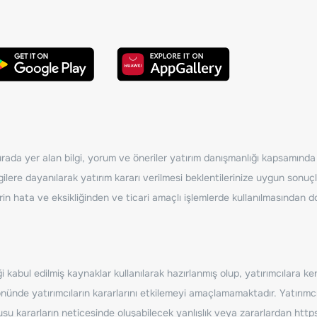
ada yer alan bilgi, yorum ve öneriler yatırım danışmanlığı kapsamında de
ilere dayanılarak yatırım kararı verilmesi beklentilerinize uygun sonuçl
erin hata ve eksikliğinden ve ticari amaçlı işlemlerde kullanılmasında
 kabul edilmiş kaynaklar kullanılarak hazırlanmış olup, yatırımcılara ke
nde yatırımcıların kararlarını etkilemeyi amaçlamamaktadır. Yatırımcıla
nusu kararların neticesinde oluşabilecek yanlışlık veya zararlardan
http