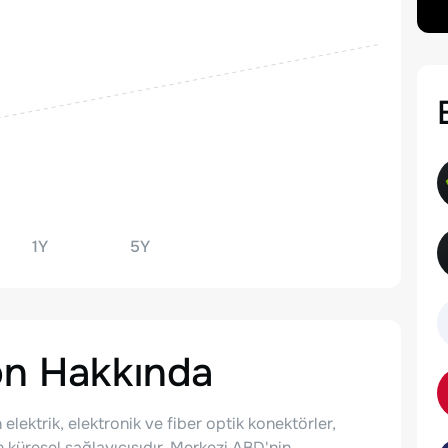
1Y
5Y
on
Hakkında
elektrik, elektronik ve fiber optik konektörler,
n küresel sağlayıcısıdır. Merkezi ABD'nin