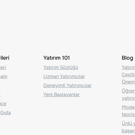
leri
Yatırım 101
Blog
eri
Yatırım Sözlüğü
Yatır
Çeşit
aşam
Uzman Yatırımcılar
Önem
Deneyimli Yatırımcılar
Öğrenc
r
Yeni Başlayanlar
yatırı
nce
Moder
 Gıda
teoris
Ünlü y
başarı