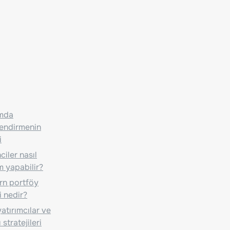
ımda
lendirmenin
i
iler nasıl
m yapabilir?
n portföy
i nedir?
atırımcılar ve
 stratejileri