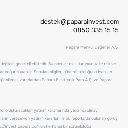
destek@paparainvest.com
0850 335 15 15
Papara Menkul Değerler A.Ş.
ğildir, genel niteliktedir. Bu öneriler mali durumunuz ile risk ve
ar doğurmayabilir. Sunulan bilgiler, güvenilir olduğuna inanılan
n doğabilecek zararlardan Papara Elektronik Para A.Ş. ve Papara
ndi oluşturacakları yatırım kararlarında yardımcı olmayı
rın verecekleri yatırım kararları ile bu raporlarda bulunan görüş,
s://invest.papara.com
'un herhangi bir sorumluluğu