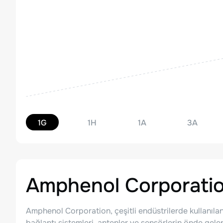
1G
1H
1A
3A
Amphenol Corporati
Amphenol Corporation, çeşitli endüstrilerde kullanılan 
bağlantı sistemleri, antenler ve sensörlerin önde gele