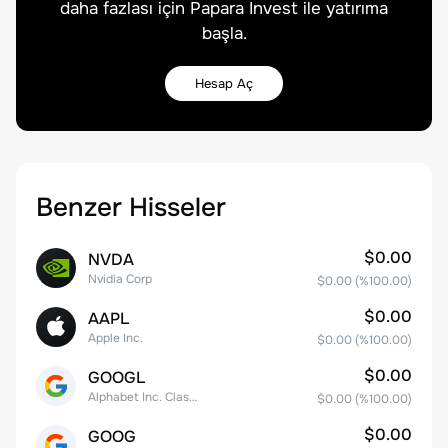
daha fazlası için Papara Invest ile yatırıma
başla.
Hesap Aç
Benzer Hisseler
$0.00
NVDA
Nvidia Corp
$0.00
(%
100.00
)
$0.00
AAPL
Apple Inc.
$0.00
(%
100.00
)
$0.00
GOOGL
Alphabet Inc. Class A Common Stock
$0.00
(%
100.00
)
$0.00
GOOG