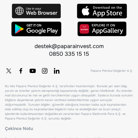
destek@paparainvest.com
0850 335 15 15
Papara Menkul Değerler A.Ş.
Bu site Papara Menkul Değerler A.Ş. tarafından hazırlanmıştır. Burada yer alan bilgi,
yorum ve öneriler yatırım danışmanlığı kapsamında değildir, genel niteliktedir. Bu öneriler
mali durumunuz ile risk ve getiri tercihlerinize uygun olmayabilir. Sadece burada sunulan
bilgilere dayanılarak yatırım kararı verilmesi beklentilerinize uygun sonuçlar
doğurmayabilir. Sunulan bilgiler, güvenilir olduğuna inanılan halka açık kaynaklardan
elde edilmiş olup bu kaynaklardaki bilgilerin hata ve eksikliğinden ve ticari amaçlı
işlemlerde kullanılmasından doğabilecek zararlardan Papara Elektronik Para A.Ş. ve
Papara Menkul Değerler A.Ş. sorumlu değildir.
Çekince Notu