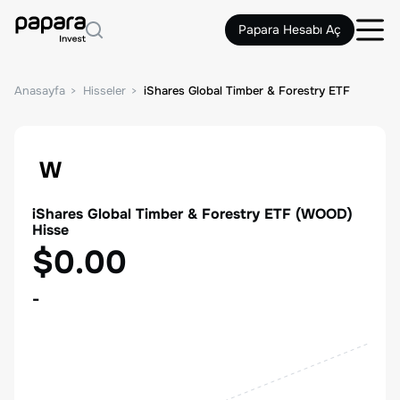
Papara Hesabı Aç
Anasayfa
Hisseler
iShares Global Timber & Forestry ETF
W
iShares Global Timber & Forestry ETF
(
WOOD
)
Hisse
$0.00
-