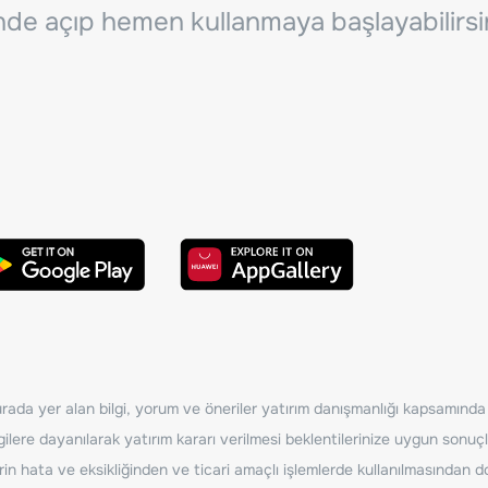
inde açıp hemen kullanmaya başlayabilirsi
ada yer alan bilgi, yorum ve öneriler yatırım danışmanlığı kapsamında de
ilere dayanılarak yatırım kararı verilmesi beklentilerinize uygun sonuçl
erin hata ve eksikliğinden ve ticari amaçlı işlemlerde kullanılmasında