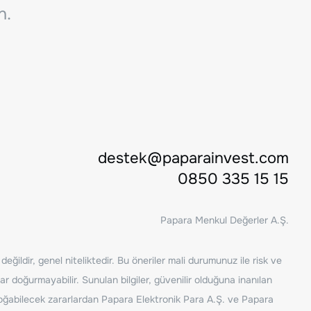
n.
destek@paparainvest.com
0850 335 15 15
Papara Menkul Değerler A.Ş.
ğildir, genel niteliktedir. Bu öneriler mali durumunuz ile risk ve
ar doğurmayabilir. Sunulan bilgiler, güvenilir olduğuna inanılan
n doğabilecek zararlardan Papara Elektronik Para A.Ş. ve Papara