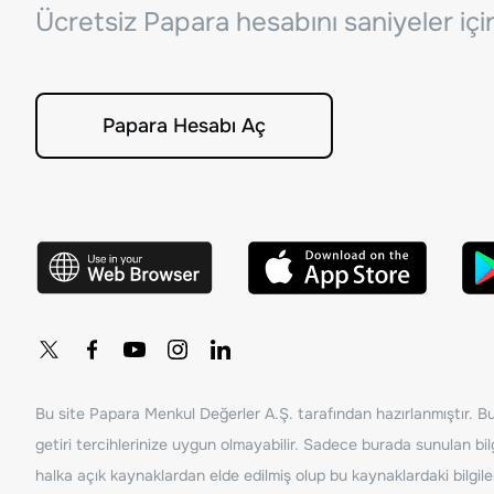
Ücretsiz Papara hesabını saniyeler iç
Papara Hesabı Aç
Bu site Papara Menkul Değerler A.Ş. tarafından hazırlanmıştır. Bur
getiri tercihlerinize uygun olmayabilir. Sadece burada sunulan bilg
halka açık kaynaklardan elde edilmiş olup bu kaynaklardaki bilgil