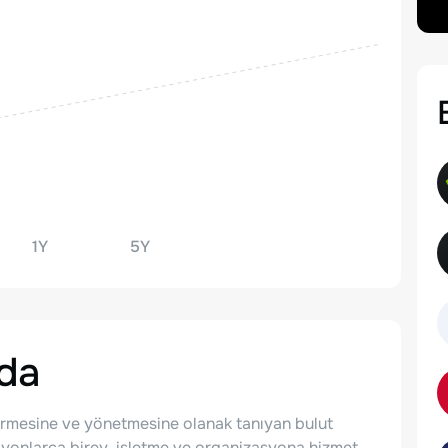
1Y
5Y
da
ştirmesine ve yönetmesine olanak tanıyan bulut
ilyonlarca birey, işletme ve organizasyona hizmet