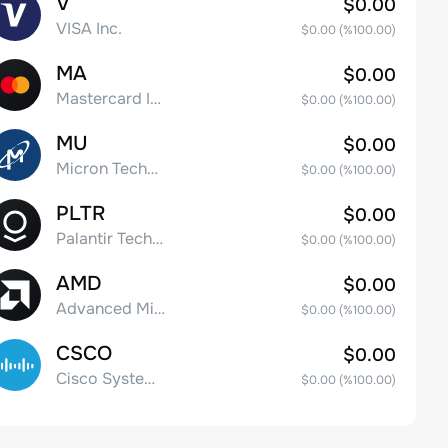
V
$0.00
VISA Inc.
$0.00
(%
100.00
)
MA
$0.00
Mastercard Incorporated
$0.00
(%
100.00
)
MU
$0.00
Micron Technology, Inc.
$0.00
(%
100.00
)
PLTR
$0.00
Palantir Technologies Inc. Class A Common Stock
$0.00
(%
100.00
)
AMD
$0.00
Advanced Micro Devices
$0.00
(%
100.00
)
CSCO
$0.00
Cisco Systems, Inc. Common Stock (DE)
$0.00
(%
100.00
)