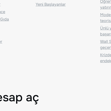
Öğrenc
r
Yeni Başlayanlar
yatırı
nce
Moder
 Gıda
teoris
Ünlü y
başarı
er
Wall S
geçen
Krizde
endeks
esap aç