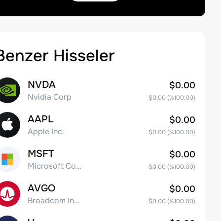
Benzer Hisseler
NVDA
$0.00
Nvidia Corp
$0.00
(%
100.00
)
AAPL
$0.00
Apple Inc.
$0.00
(%
100.00
)
MSFT
$0.00
Microsoft Corp
$0.00
(%
100.00
)
AVGO
$0.00
Broadcom Inc. Common Stock
$0.00
(%
100.00
)