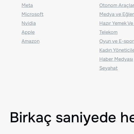
Meta
Otonom Araçla
Microsoft
Medya ve Eğle
Nvidia
Hazır Yemek Ve
Apple
Telekom
Amazon
Oyun ve E-spor
Kadın Yöneticil
Haber Medyası
Seyahat
Birkaç saniyede h