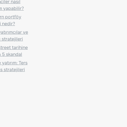
iler nasıl
m yapabilir?
n portföy
i nedir?
atırımcılar ve
 stratejileri
treet tarihine
 5 skandal
 yatırım: Ters
 stratejileri