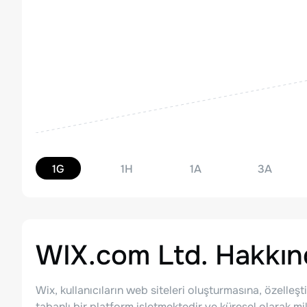
1G
1H
1A
3A
WIX.com Ltd.
Hakkın
Wix, kullanıcıların web siteleri oluşturmasına, özelle
tabanlı bir platform işletmektedir ve küresel olarak m