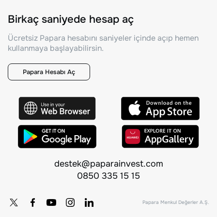
Birkaç saniyede hesap aç
Ücretsiz Papara hesabını saniyeler içinde açıp hemen
kullanmaya başlayabilirsin.
Papara Hesabı Aç
destek@paparainvest.com
0850 335 15 15
Papara Menkul Değerler A.Ş.