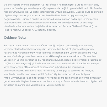
Bu site Papara Menkul Değerler A.Ş. tarafından hazırlanmıştır. Burada yer alan bilgi,
yorum ve öneriler yatırım danışmanlığı kapsamında değildir, genel niteliktedir. Bu öneriler
mali durumunuz ile risk ve getiri tercihlerinize uygun olmayabilir. Sadece burada sunulan
bilgilere dayanılarak yatırım kararı verilmesi beklentilerinize uygun sonuçlar
doğurmayabilir. Sunulan bilgiler, güvenilir olduğuna inanılan halka açık kaynaklardan
elde edilmiş olup bu kaynaklardaki bilgilerin hata ve eksikliğinden ve ticari amaçlı
işlemlerde kullanılmasından doğabilecek zararlardan Papara Elektronik Para A.Ş. ve
Papara Menkul Değerler A.Ş. sorumlu değildir.
Çekince Notu
Bu sayfada yer alan raporlar tarafımızca doğruluğu ve güvenilirliği kabul edilmiş
kaynaklar kullanılarak hazırlanmış olup, yatırımcılara kendi oluşturacakları yatırım
kararlarında yardımcı olmayı hedeflemekte ve herhangi bir yatırım aracını alma veya
satma yönünde yatırımcıların kararlarını etkilemeyi amaçlamamaktadır. Yatırımcıların
verecekleri yatırım kararları ile bu raporlarda bulunan görüş, bilgi ve veriler arasında bir
bağlantı kurulamayacağı gibi, söz konusu kararların neticesinde oluşabilecek yanlışlık
veya zararlardan
https://invest.papara.com
'un herhangi bir sorumluluğu
bulunmamaktadır. Bu raporlardaki her türlü iç ve dış piyasa tablo ve grafikler, bu
konularda resmi hizmet veren yetkili üçüncü kişi kurumlardan elde edilmiş olup,
https://invest.papara.com
tarafından herhangi bir maddi menfaat beklentisi olmaksızın
genel anlamda bilgilendirmek amacıyla hazırlanmıştır. Bu raporlarda bulunan bilgiler belli
bir gelirin sağlanmasına yönelik olarak verilmemektedir.