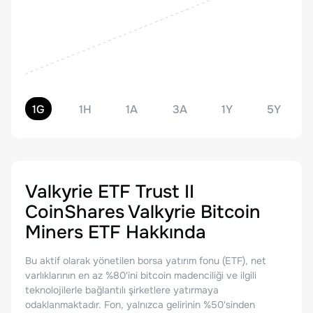
1G
1H
1A
3A
1Y
5Y
Valkyrie ETF Trust II
CoinShares Valkyrie Bitcoin
Miners ETF
Hakkında
Bu aktif olarak yönetilen borsa yatırım fonu (ETF), net
varlıklarının en az %80'ini bitcoin madenciliği ve ilgili
teknolojilerle bağlantılı şirketlere yatırmaya
odaklanmaktadır. Fon, yalnızca gelirinin %50'sinden