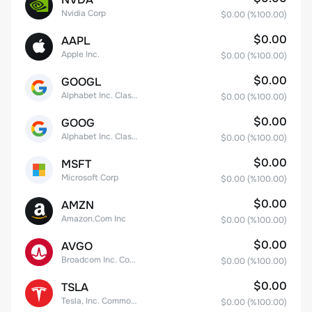
Nvidia Corp
$0.00
(%
100.00
)
$0.00
AAPL
Apple Inc.
$0.00
(%
100.00
)
$0.00
GOOGL
Alphabet Inc. Class A Common Stock
$0.00
(%
100.00
)
$0.00
GOOG
Alphabet Inc. Class C Capital Stock
$0.00
(%
100.00
)
$0.00
MSFT
Microsoft Corp
$0.00
(%
100.00
)
$0.00
AMZN
Amazon.Com Inc
$0.00
(%
100.00
)
$0.00
AVGO
Broadcom Inc. Common Stock
$0.00
(%
100.00
)
$0.00
TSLA
Tesla, Inc. Common Stock
$0.00
(%
100.00
)