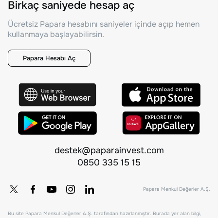
Birkaç saniyede hesap aç
Ücretsiz Papara hesabını saniyeler içinde açıp hemen
kullanmaya başlayabilirsin.
Papara Hesabı Aç
destek@paparainvest.com
0850 335 15 15
Papara Menkul Değerler A.Ş.
Bu site Papara Menkul Değerler A.Ş. tarafından hazırlanmıştır. Burada yer alan bilgi,