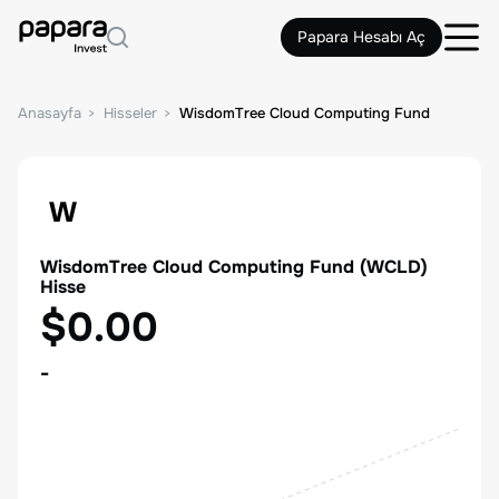
Papara Hesabı Aç
Anasayfa
Hisseler
WisdomTree Cloud Computing Fund
W
WisdomTree Cloud Computing Fund
(
WCLD
)
Hisse
$0.00
-