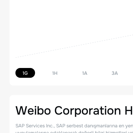
1G
1H
1A
3A
Weibo Corporation
H
SAP Services Inc., SAP serbest danışmanlarına en yeni 
uygulamalarına odaklanarak değerli bilgi hizmetleri ve