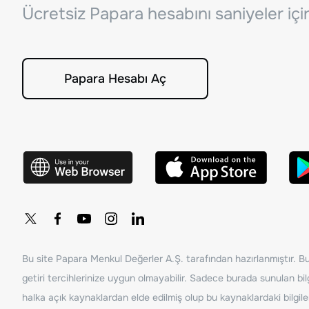
Ücretsiz Papara hesabını saniyeler iç
Papara Hesabı Aç
Bu site Papara Menkul Değerler A.Ş. tarafından hazırlanmıştır. Bur
getiri tercihlerinize uygun olmayabilir. Sadece burada sunulan bilg
halka açık kaynaklardan elde edilmiş olup bu kaynaklardaki bilgil