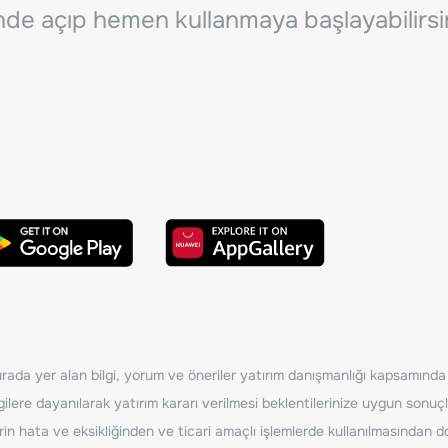
inde açıp hemen kullanmaya başlayabilirsi
ada yer alan bilgi, yorum ve öneriler yatırım danışmanlığı kapsamında de
ilere dayanılarak yatırım kararı verilmesi beklentilerinize uygun sonuçl
erin hata ve eksikliğinden ve ticari amaçlı işlemlerde kullanılmasında