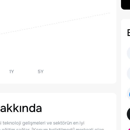
1Y
5Y
akkında
teknoloji gelişmeleri ve sektörün en iyi
 eğitim sağlar. [Konum belirtilmedi] merkezli olan