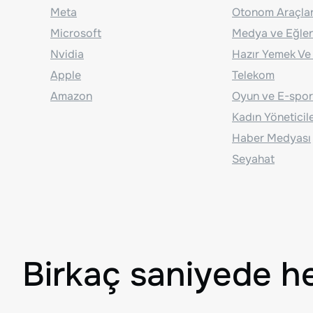
Meta
Otonom Araçla
Microsoft
Medya ve Eğle
Nvidia
Hazır Yemek Ve
Apple
Telekom
Amazon
Oyun ve E-spor
Kadın Yöneticil
Haber Medyası
Seyahat
Birkaç saniyede h