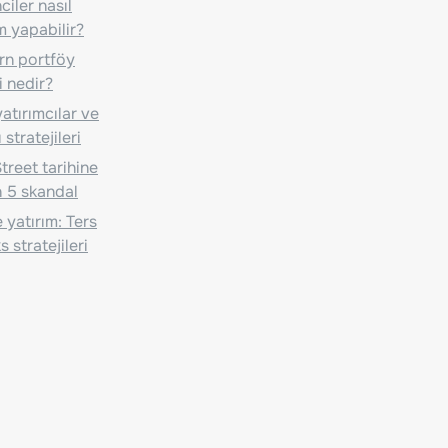
iler nasıl
m yapabilir?
n portföy
i nedir?
atırımcılar ve
 stratejileri
treet tarihine
 5 skandal
 yatırım: Ters
 stratejileri