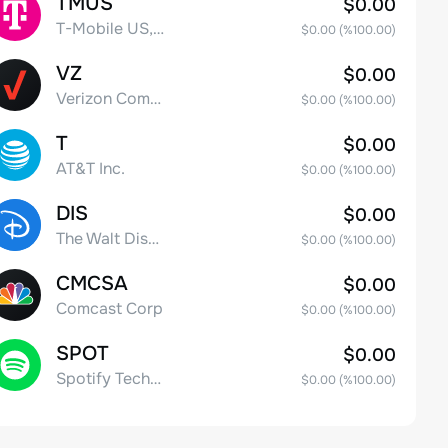
TMUS
$0.00
T-Mobile US, Inc.
$0.00
(%
100.00
)
VZ
$0.00
Verizon Communications
$0.00
(%
100.00
)
T
$0.00
AT&T Inc.
$0.00
(%
100.00
)
DIS
$0.00
The Walt Disney Company
$0.00
(%
100.00
)
CMCSA
$0.00
Comcast Corp
$0.00
(%
100.00
)
SPOT
$0.00
Spotify Technology S.A.
$0.00
(%
100.00
)