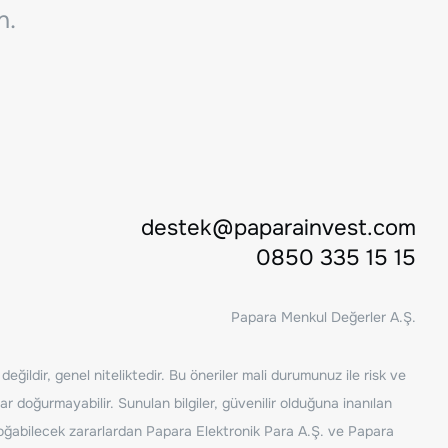
n.
destek@paparainvest.com
0850 335 15 15
Papara Menkul Değerler A.Ş.
ğildir, genel niteliktedir. Bu öneriler mali durumunuz ile risk ve
ar doğurmayabilir. Sunulan bilgiler, güvenilir olduğuna inanılan
n doğabilecek zararlardan Papara Elektronik Para A.Ş. ve Papara