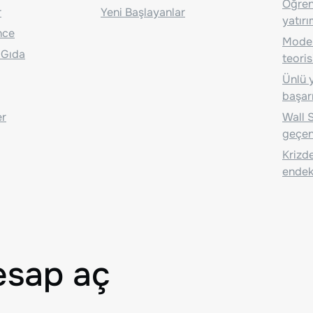
Öğrenc
r
Yeni Başlayanlar
yatırı
nce
Moder
 Gıda
teoris
Ünlü y
başarı
er
Wall S
geçen
Krizde
endeks
esap aç