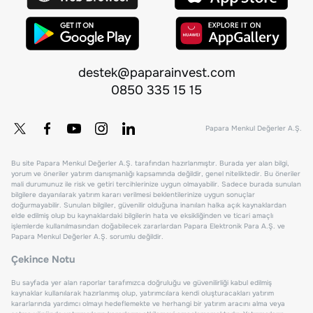
destek@paparainvest.com
0850 335 15 15
Papara Menkul Değerler A.Ş.
Bu site Papara Menkul Değerler A.Ş. tarafından hazırlanmıştır. Burada yer alan bilgi,
yorum ve öneriler yatırım danışmanlığı kapsamında değildir, genel niteliktedir. Bu öneriler
mali durumunuz ile risk ve getiri tercihlerinize uygun olmayabilir. Sadece burada sunulan
bilgilere dayanılarak yatırım kararı verilmesi beklentilerinize uygun sonuçlar
doğurmayabilir. Sunulan bilgiler, güvenilir olduğuna inanılan halka açık kaynaklardan
elde edilmiş olup bu kaynaklardaki bilgilerin hata ve eksikliğinden ve ticari amaçlı
işlemlerde kullanılmasından doğabilecek zararlardan Papara Elektronik Para A.Ş. ve
Papara Menkul Değerler A.Ş. sorumlu değildir.
Çekince Notu
Bu sayfada yer alan raporlar tarafımızca doğruluğu ve güvenilirliği kabul edilmiş
kaynaklar kullanılarak hazırlanmış olup, yatırımcılara kendi oluşturacakları yatırım
kararlarında yardımcı olmayı hedeflemekte ve herhangi bir yatırım aracını alma veya