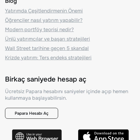
Blog
Yatırımda Çeşitlendirmenin Önemi
Öğrenciler nasıl yatırım yapabilir?
Modern portföy teorisi nedir?
Ünlü yatırımcılar ve başarı stratejileri
Wall Street tarihine geçen 5 skandal
Krizde yatırım: Ters endeks stratejileri
Birkaç saniyede hesap aç
Ücretsiz Papara hesabını saniyeler içinde açıp hemen
kullanmaya başlayabilirsin.
Papara Hesabı Aç