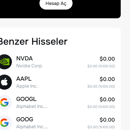
Hesap Aç
Benzer Hisseler
NVDA
$0.00
Nvidia Corp
$0.00
(%
100.00
)
AAPL
$0.00
Apple Inc.
$0.00
(%
100.00
)
GOOGL
$0.00
Alphabet Inc. Class A Common Stock
$0.00
(%
100.00
)
GOOG
$0.00
Alphabet Inc. Class C Capital Stock
$0.00
(%
100.00
)