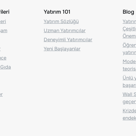
leri
Yatırım 101
Blog
eri
Yatırım Sözlüğü
Yatır
Çeşit
aşam
Uzman Yatırımcılar
Önem
Deneyimli Yatırımcılar
Öğrenc
r
Yeni Başlayanlar
yatırı
nce
Moder
 Gıda
teoris
Ünlü y
başarı
er
Wall S
geçen
Krizde
endeks