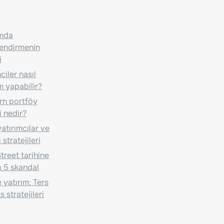
ımda
lendirmenin
i
iler nasıl
m yapabilir?
n portföy
i nedir?
atırımcılar ve
 stratejileri
treet tarihine
 5 skandal
 yatırım: Ters
 stratejileri