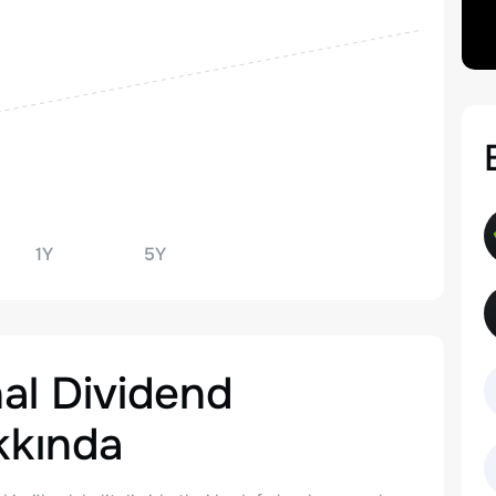
1Y
5Y
al Dividend
kında