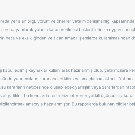
ada yer alan bilgi, yorum ve öneriler yatırım danışmanlığı kapsamında de
ilere dayanılarak yatırım kararı verilmesi beklentilerinize uygun sonuçl
erin hata ve eksikliğinden ve ticari amaçlı işlemlerde kullanılmasında
 kabul edilmiş kaynaklar kullanılarak hazırlanmış olup, yatırımcılara ke
nde yatırımcıların kararlarını etkilemeyi amaçlamamaktadır. Yatırımcıla
nusu kararların neticesinde oluşabilecek yanlışlık veya zararlardan
http
ve grafikler, bu konularda resmi hizmet veren yetkili üçüncü kişi kurum
gilendirmek amacıyla hazırlanmıştır. Bu raporlarda bulunan bilgiler bell