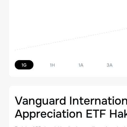
1G
1H
1A
3A
Vanguard Internation
Appreciation ETF
Hak