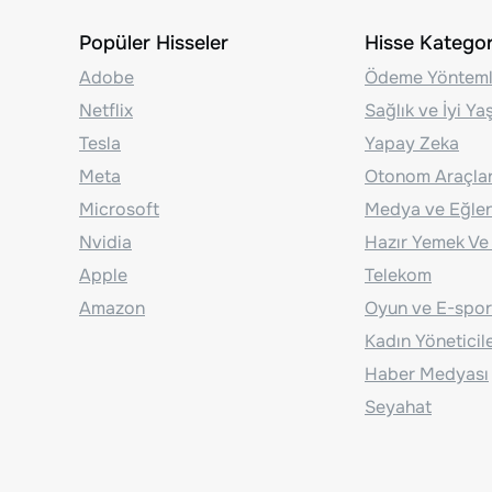
Popüler Hisseler
Hisse Kategori
Adobe
Ödeme Yönteml
Netflix
Sağlık ve İyi Y
Tesla
Yapay Zeka
Meta
Otonom Araçla
Microsoft
Medya ve Eğle
Nvidia
Hazır Yemek Ve
Apple
Telekom
Amazon
Oyun ve E-spor
Kadın Yöneticil
Haber Medyası
Seyahat