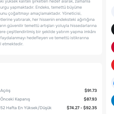
i yüksek kaliteli şirketleri hedef alarak, zamanla
 vurgu yapmaktadır. Endeks, temettü büyüme
onunu çoğaltmayı amaçlamaktadır. Yöneticisi,
lerine yatırarak, her hissenin endeksteki ağırlığına
ların güvenilir temettü artışları yoluyla hissedarlarına
re çeşitlendirilmiş bir şekilde yatırım yapma imkânı
aydalanmayı hedefleyen ve temettü istikrarına
il etmektedir.
Açılış
$91.73
Önceki Kapanış
$87.93
52 Hafta En Yüksek/Düşük
$74.27 - $92.35