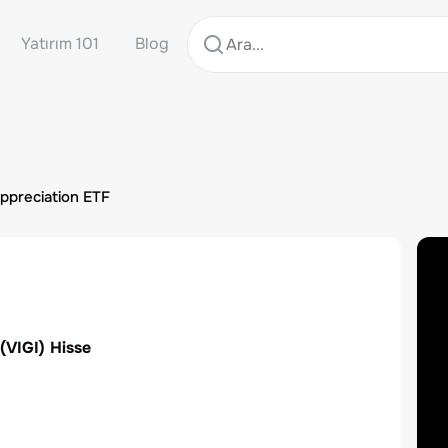
Yatırım 101
Blog
Appreciation ETF
(
VIGI
) Hisse