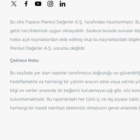
Bu site Papara Menkul Değerler A.Ş. tarafından hazırlanmıştır. Bur
getiri tercihlerinize uygun olmayabilir. Sadece burada sunulan bilg
halka açık kaynaklardan elde edilmiş olup bu kaynaklardaki bilgil
Menkul Değerler A.Ş. sorumlu değildir.
Çekince Notu
Bu sayfada yer alan raporlar tarafımızca doğruluğu ve güvenilirliği
hedeflemekte ve herhangi bir yatırım aracını alma veya satma yönü
bilgi ve veriler arasında bir bağlantı kurulamayacağı gibi, söz ko
bulunmamaktadır. Bu raporlardaki her türlü iç ve dış piyasa tablo 
herhangi bir maddi menfaat beklentisi olmaksızın genel anlamda bil