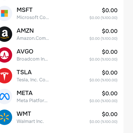
MSFT
$0.00
Microsoft Corp
$0.00
(%
100.00
)
AMZN
$0.00
Amazon.Com Inc
$0.00
(%
100.00
)
AVGO
$0.00
Broadcom Inc. Common Stock
$0.00
(%
100.00
)
TSLA
$0.00
Tesla, Inc. Common Stock
$0.00
(%
100.00
)
META
$0.00
Meta Platforms, Inc. Class A Common Stock
$0.00
(%
100.00
)
WMT
$0.00
Walmart Inc.
$0.00
(%
100.00
)