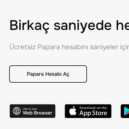
Birkaç saniyede h
Ücretsiz Papara hesabını saniyeler iç
Papara Hesabı Aç