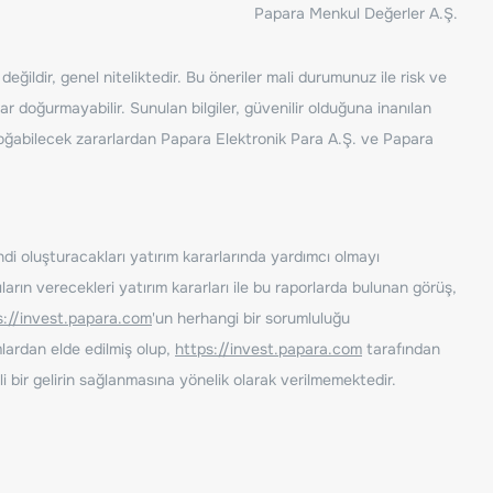
Papara Menkul Değerler A.Ş.
ğildir, genel niteliktedir. Bu öneriler mali durumunuz ile risk ve
ar doğurmayabilir. Sunulan bilgiler, güvenilir olduğuna inanılan
n doğabilecek zararlardan Papara Elektronik Para A.Ş. ve Papara
ndi oluşturacakları yatırım kararlarında yardımcı olmayı
rın verecekleri yatırım kararları ile bu raporlarda bulunan görüş,
s://invest.papara.com
'un herhangi bir sorumluluğu
lardan elde edilmiş olup,
https://invest.papara.com
tarafından
i bir gelirin sağlanmasına yönelik olarak verilmemektedir.