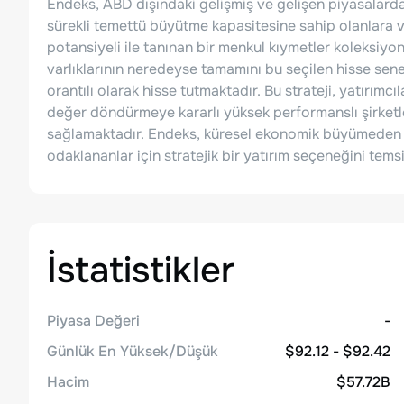
Endeks, ABD dışındaki gelişmiş ve gelişen piyasalardak
sürekli temettü büyütme kapasitesine sahip olanlara
potansiyeli ile tanınan bir menkul kıymetler koleksiy
varlıklarının neredeyse tamamını bu seçilen hisse senet
orantılı olarak hisse tutmaktadır. Bu strateji, yatırımcı
değer döndürmeye kararlı yüksek performanslı şirketle
sağlamaktadır. Endeks, küresel ekonomik büyümeden f
odaklananlar için stratejik bir yatırım seçeneğini tems
İstatistikler
Piyasa Değeri
-
Günlük En Yüksek/Düşük
$92.12 - $92.42
Hacim
$57.72B