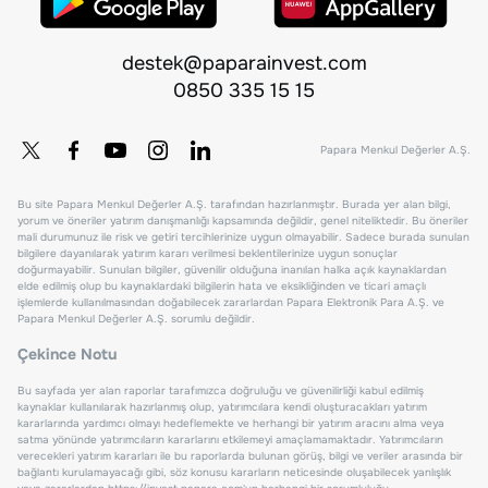
destek@paparainvest.com
0850 335 15 15
Papara Menkul Değerler A.Ş.
Bu site Papara Menkul Değerler A.Ş. tarafından hazırlanmıştır. Burada yer alan bilgi,
yorum ve öneriler yatırım danışmanlığı kapsamında değildir, genel niteliktedir. Bu öneriler
mali durumunuz ile risk ve getiri tercihlerinize uygun olmayabilir. Sadece burada sunulan
bilgilere dayanılarak yatırım kararı verilmesi beklentilerinize uygun sonuçlar
doğurmayabilir. Sunulan bilgiler, güvenilir olduğuna inanılan halka açık kaynaklardan
elde edilmiş olup bu kaynaklardaki bilgilerin hata ve eksikliğinden ve ticari amaçlı
işlemlerde kullanılmasından doğabilecek zararlardan Papara Elektronik Para A.Ş. ve
Papara Menkul Değerler A.Ş. sorumlu değildir.
Çekince Notu
Bu sayfada yer alan raporlar tarafımızca doğruluğu ve güvenilirliği kabul edilmiş
kaynaklar kullanılarak hazırlanmış olup, yatırımcılara kendi oluşturacakları yatırım
kararlarında yardımcı olmayı hedeflemekte ve herhangi bir yatırım aracını alma veya
satma yönünde yatırımcıların kararlarını etkilemeyi amaçlamamaktadır. Yatırımcıların
verecekleri yatırım kararları ile bu raporlarda bulunan görüş, bilgi ve veriler arasında bir
bağlantı kurulamayacağı gibi, söz konusu kararların neticesinde oluşabilecek yanlışlık