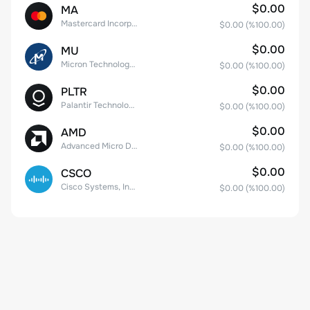
$0.00
MA
Mastercard Incorporated
$0.00
(%
100.00
)
$0.00
MU
Micron Technology, Inc.
$0.00
(%
100.00
)
$0.00
PLTR
Palantir Technologies Inc. Class A Common Stock
$0.00
(%
100.00
)
$0.00
AMD
Advanced Micro Devices
$0.00
(%
100.00
)
$0.00
CSCO
Cisco Systems, Inc. Common Stock (DE)
$0.00
(%
100.00
)