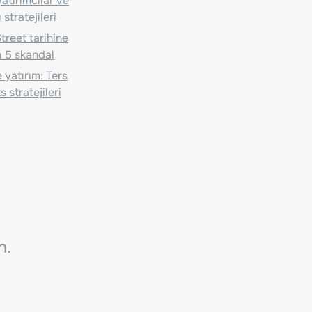
atırımcılar ve
 stratejileri
treet tarihine
 5 skandal
 yatırım: Ters
 stratejileri
n.