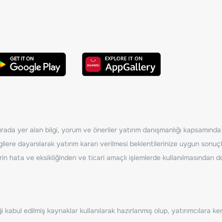
ada yer alan bilgi, yorum ve öneriler yatırım danışmanlığı kapsamında de
ilere dayanılarak yatırım kararı verilmesi beklentilerinize uygun sonuçl
erin hata ve eksikliğinden ve ticari amaçlı işlemlerde kullanılmasında
 kabul edilmiş kaynaklar kullanılarak hazırlanmış olup, yatırımcılara ke