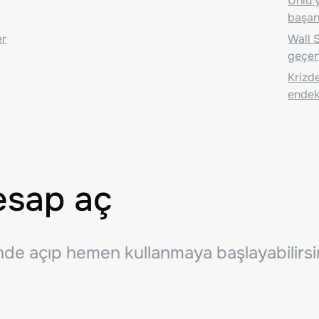
Ünlü y
başarı
er
Wall S
geçen
Krizde
endeks
esap aç
inde açıp hemen kullanmaya başlayabilirsi