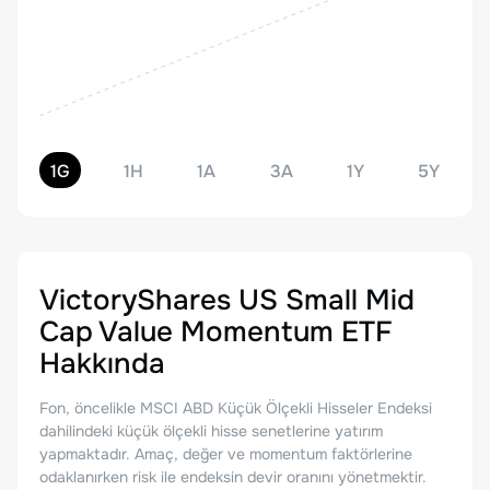
1G
1H
1A
3A
1Y
5Y
VictoryShares US Small Mid
Cap Value Momentum ETF
Hakkında
Fon, öncelikle MSCI ABD Küçük Ölçekli Hisseler Endeksi
dahilindeki küçük ölçekli hisse senetlerine yatırım
yapmaktadır. Amaç, değer ve momentum faktörlerine
odaklanırken risk ile endeksin devir oranını yönetmektir.