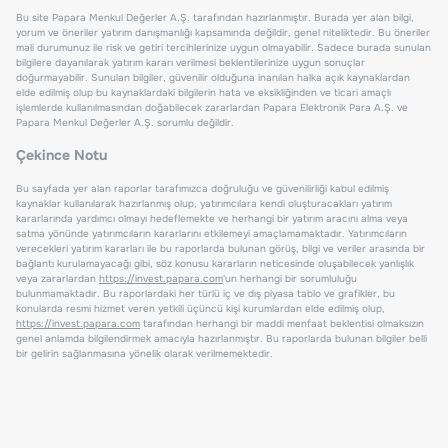
Bu site Papara Menkul Değerler A.Ş. tarafından hazırlanmıştır. Burada yer alan bilgi,
yorum ve öneriler yatırım danışmanlığı kapsamında değildir, genel niteliktedir. Bu öneriler
mali durumunuz ile risk ve getiri tercihlerinize uygun olmayabilir. Sadece burada sunulan
bilgilere dayanılarak yatırım kararı verilmesi beklentilerinize uygun sonuçlar
doğurmayabilir. Sunulan bilgiler, güvenilir olduğuna inanılan halka açık kaynaklardan
elde edilmiş olup bu kaynaklardaki bilgilerin hata ve eksikliğinden ve ticari amaçlı
işlemlerde kullanılmasından doğabilecek zararlardan Papara Elektronik Para A.Ş. ve
Papara Menkul Değerler A.Ş. sorumlu değildir.
Çekince Notu
Bu sayfada yer alan raporlar tarafımızca doğruluğu ve güvenilirliği kabul edilmiş
kaynaklar kullanılarak hazırlanmış olup, yatırımcılara kendi oluşturacakları yatırım
kararlarında yardımcı olmayı hedeflemekte ve herhangi bir yatırım aracını alma veya
satma yönünde yatırımcıların kararlarını etkilemeyi amaçlamamaktadır. Yatırımcıların
verecekleri yatırım kararları ile bu raporlarda bulunan görüş, bilgi ve veriler arasında bir
bağlantı kurulamayacağı gibi, söz konusu kararların neticesinde oluşabilecek yanlışlık
veya zararlardan
https://invest.papara.com
'un herhangi bir sorumluluğu
bulunmamaktadır. Bu raporlardaki her türlü iç ve dış piyasa tablo ve grafikler, bu
konularda resmi hizmet veren yetkili üçüncü kişi kurumlardan elde edilmiş olup,
https://invest.papara.com
tarafından herhangi bir maddi menfaat beklentisi olmaksızın
genel anlamda bilgilendirmek amacıyla hazırlanmıştır. Bu raporlarda bulunan bilgiler belli
bir gelirin sağlanmasına yönelik olarak verilmemektedir.