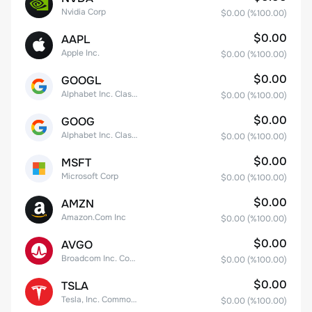
Nvidia Corp
$0.00
(%
100.00
)
$0.00
AAPL
Apple Inc.
$0.00
(%
100.00
)
$0.00
GOOGL
Alphabet Inc. Class A Common Stock
$0.00
(%
100.00
)
$0.00
GOOG
Alphabet Inc. Class C Capital Stock
$0.00
(%
100.00
)
$0.00
MSFT
Microsoft Corp
$0.00
(%
100.00
)
$0.00
AMZN
Amazon.Com Inc
$0.00
(%
100.00
)
$0.00
AVGO
Broadcom Inc. Common Stock
$0.00
(%
100.00
)
$0.00
TSLA
Tesla, Inc. Common Stock
$0.00
(%
100.00
)