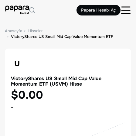
Papara Hesabı Aç
Anasayfa
Hisseler
VictoryShares US Small Mid Cap Value Momentum ETF
U
VictoryShares US Small Mid Cap Value
Momentum ETF
(
USVM
) Hisse
$0.00
-