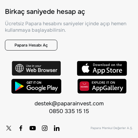
Birkaç saniyede hesap aç
Ücretsiz Papara hesabını saniyeler içinde açıp hemen
kullanmaya başlayabilirsin.
Papara Hesabı Aç
destek@paparainvest.com
0850 335 15 15
Papara Menkul Değerler A.Ş.