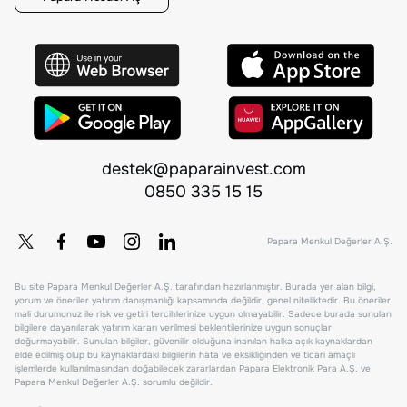
destek@paparainvest.com
0850 335 15 15
Papara Menkul Değerler A.Ş.
Bu site Papara Menkul Değerler A.Ş. tarafından hazırlanmıştır. Burada yer alan bilgi,
yorum ve öneriler yatırım danışmanlığı kapsamında değildir, genel niteliktedir. Bu öneriler
mali durumunuz ile risk ve getiri tercihlerinize uygun olmayabilir. Sadece burada sunulan
bilgilere dayanılarak yatırım kararı verilmesi beklentilerinize uygun sonuçlar
doğurmayabilir. Sunulan bilgiler, güvenilir olduğuna inanılan halka açık kaynaklardan
elde edilmiş olup bu kaynaklardaki bilgilerin hata ve eksikliğinden ve ticari amaçlı
işlemlerde kullanılmasından doğabilecek zararlardan Papara Elektronik Para A.Ş. ve
Papara Menkul Değerler A.Ş. sorumlu değildir.