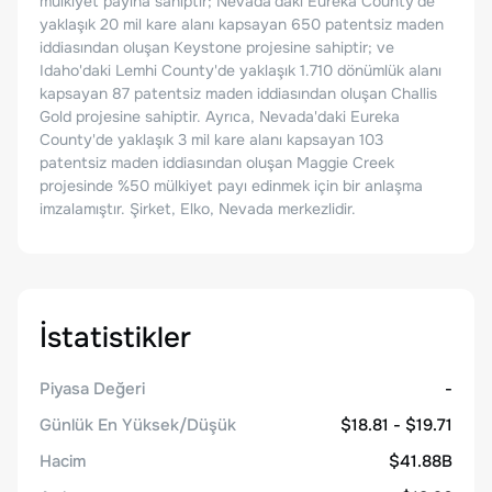
mülkiyet payına sahiptir; Nevada'daki Eureka County'de
yaklaşık 20 mil kare alanı kapsayan 650 patentsiz maden
iddiasından oluşan Keystone projesine sahiptir; ve
Idaho'daki Lemhi County'de yaklaşık 1.710 dönümlük alanı
kapsayan 87 patentsiz maden iddiasından oluşan Challis
Gold projesine sahiptir. Ayrıca, Nevada'daki Eureka
County'de yaklaşık 3 mil kare alanı kapsayan 103
patentsiz maden iddiasından oluşan Maggie Creek
projesinde %50 mülkiyet payı edinmek için bir anlaşma
imzalamıştır. Şirket, Elko, Nevada merkezlidir.
İstatistikler
Piyasa Değeri
-
Günlük En Yüksek/Düşük
$18.81 - $19.71
Hacim
$41.88B