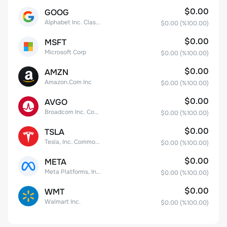
$0.00
GOOG
Alphabet Inc. Class C Capital Stock
$0.00
(%
100.00
)
$0.00
MSFT
Microsoft Corp
$0.00
(%
100.00
)
$0.00
AMZN
Amazon.Com Inc
$0.00
(%
100.00
)
$0.00
AVGO
Broadcom Inc. Common Stock
$0.00
(%
100.00
)
$0.00
TSLA
Tesla, Inc. Common Stock
$0.00
(%
100.00
)
$0.00
META
Meta Platforms, Inc. Class A Common Stock
$0.00
(%
100.00
)
$0.00
WMT
Walmart Inc.
$0.00
(%
100.00
)