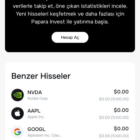
verilerle takip et, öne çıkan istatistikleri incele.
Yeni hisseleri keşfetmek ve daha fazlası için
Papara Invest ile yatırıma başla.
Hesap Aç
Benzer Hisseler
$0.00
NVDA
Nvidia Corp
$0.00
(%
100.00
)
$0.00
AAPL
Apple Inc.
$0.00
(%
100.00
)
$0.00
GOOGL
Alphabet Inc. Class A Common Stock
$0.00
(%
100.00
)